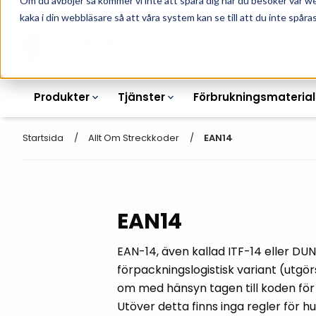
Om du avböjer så kommer vi inte att spåra dig när du besöker vår w
010-162 61 90
L
kaka i din webbläsare så att våra system kan se till att du inte spåras
Produkter
Tjänster
Förbrukningsmaterial
Startsida
Allt Om Streckkoder
EAN14
Etikettskrivare
Otryckta
EAN14
Etiketter
Armbandsskrivare
Laseretikett_A4
Färgband
EAN-14, även kallad ITF-14 eller DUN
Kortskrivare
Streckkodsmenyer
förpackningslogistisk variant (utgö
Transportetiketter
Industriella
Hyllkantsmärkning
om med hänsyn tagen till koden för 
bläckstråleskrivare
Kvittorullar
Utöver detta finns inga regler för h
Plastlister för hyllkanter