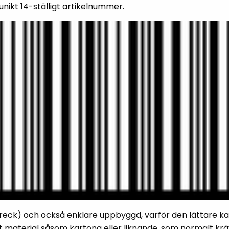
unikt 14-ställigt artikelnummer.
illbehör
Etikettprogram
Outlet-
Mobile Device Management
Outlet-s
(MDM)
Outlet-
Paketlösningar
streckk
reck) och också enklare uppbyggd, varför den lättare ka
vt material såsom kartong eller liknande, som normalt 