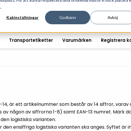
ebbplats. För att kunna respektera dina önskemål måste vi dock placera 
ösningar för professionell informationshantering och mär
.
Kakinställningar
Godkänn
Avböj
Transportetiketter
Varumärken
Registrera k
Printshopen svartvita-
Handhållna streckkodsläsare
Räkna ut EAN kontroll
Handdat
etiketter
Bordsstreckkodsläsare
Order offertförfråga
Tablets
Digital printshop
streckkodsoriginal
-14, är ett artikelnummer som består av 14 siffror, varav d
Fingerskanners
Wearabl
färgetiketter
rs av någon av siffrorna 1-8) samt EAN-13 numret. Märk do
Streckkodsverifierare
Tillbehö
Tryckta etiketter
den logistiska varianten.
ur den ensiffriga logistiska varianten ska anges. Syftet 
Tillbehör streckkodsläsare
Tillbehö