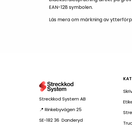
RFID antenner
EAN-128 symbolen.
Tillbehör arbetssta
RFID Streckkodsläsare
Läs mera om märkning av ytterför
KAT
Skri
Streckkod System AB
Eti
📍 Rinkebyvägen 25
Str
SE-182 36 Danderyd
Tru