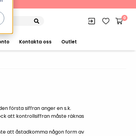
en
kning
0
onto
Kontakta oss
Outlet
siffran
orer
VISITIQ: Besökssystem
Truckdatorer
n
WMSIQ: Lagersystem (WMS)
Ruggade plattor
en första siffran anger en s.k.
e Computers
Lager och logistikprogram
ck att kontrollsiffran måste räknas
Pekskärmsdatorer
r handdatorer
Utlåning hyra och
inventering
Pekskärmar
är inte att åstadkomma någon form av
r tablets