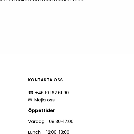
tiketter
BarTender
färgband
Loftware NiceLabel
KONTAKTA OSS
☎ +46 10 162 61 90
✉
Mejla oss
Öppettider
Vardag: 08:30-17:00
Lunch: 12:00-13:00