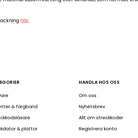
Tillbehör etikettprogram
Outlet-e
tioner
Outlet-
packning
här
.
EGORIER
HANDLA HOS OSS
vare
Om oss
ketter & färgband
Nyhetsbrev
eckkodsläsare
Allt om streckkoder
ckdator & plattor
Registrera konto