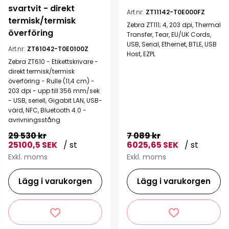
svartvit - direkt 
Art.nr:
ZT11142-T0E000FZ
termisk/termisk 
Zebra ZT111; 4, 203 dpi, Thermal
överföring
Transfer, Tear, EU/UK Cords,
USB, Serial, Ethernet, BTLE, USB
Art.nr:
ZT61042-T0E0100Z
Host, EZPL
Zebra ZT610 - Etikettskrivare -
direkt termisk/termisk
överföring - Rulle (11,4 cm) -
203 dpi - upp till 356 mm/sek
- USB, seriell, Gigabit LAN, USB-
värd, NFC, Bluetooth 4.0 -
avrivningsstång
29 530 kr
7 089 kr
25100,5 SEK
/ st
6025,65 SEK
/ st
Exkl. moms
Exkl. moms
Lägg i varukorgen
Lägg i varukorgen