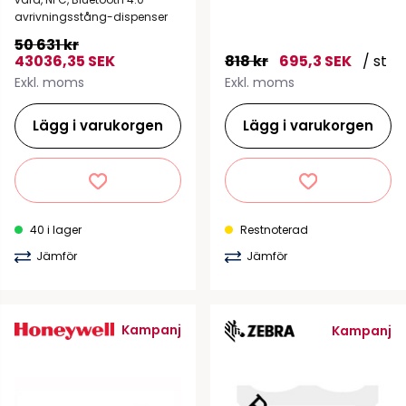
avrivningsstång-dispenser
50 631 kr
43036,35 SEK
818 kr
695,3 SEK
/ st
Exkl. moms
Exkl. moms
Lägg i varukorgen
Lägg i varukorgen
40 i lager
Restnoterad
Jämför
Jämför
Kampanj
Kampanj