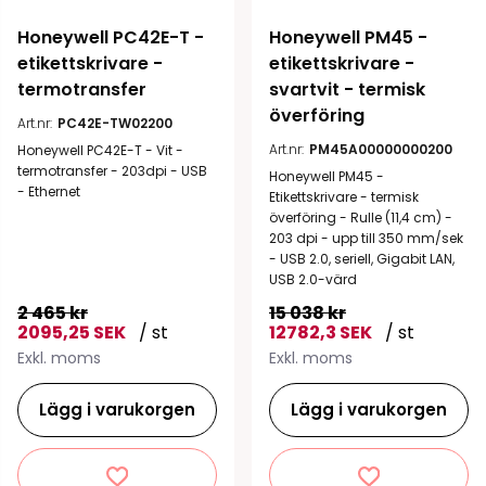
Honeywell PC42E-T - 
Honeywell PM45 - 
etikettskrivare - 
etikettskrivare - 
termotransfer
svartvit - termisk 
överföring
Art.nr:
PC42E-TW02200
Art.nr:
PM45A00000000200
Honeywell PC42E-T - Vit -
termotransfer - 203dpi - USB
Honeywell PM45 -
- Ethernet
Etikettskrivare - termisk
överföring - Rulle (11,4 cm) -
203 dpi - upp till 350 mm/sek
- USB 2.0, seriell, Gigabit LAN,
USB 2.0-värd
2 465 kr
15 038 kr
2095,25 SEK
/ st
12782,3 SEK
/ st
Exkl. moms
Exkl. moms
Lägg i varukorgen
Lägg i varukorgen