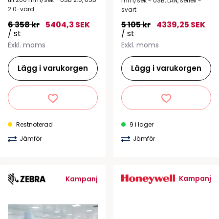
mm/sek - USB, LAN, seriell -
2.0-värd
svart
6 358 kr
5404,3 SEK
5 105 kr
4339,25 SEK
/ st
/ st
Exkl. moms
Exkl. moms
Lägg i varukorgen
Lägg i varukorgen
Restnoterad
9 i lager
Jämför
Jämför
Kampanj
Kampanj