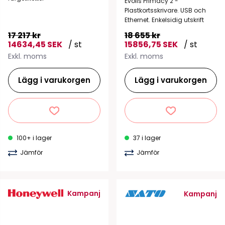
Evolis Primacy 2 -
Plastkortsskrivare. USB och
Ethernet. Enkelsidig utskrift
17 217 kr
18 655 kr
14634,45 SEK
/ st
15856,75 SEK
/ st
Exkl. moms
Exkl. moms
Lägg i varukorgen
Lägg i varukorgen
100+ i lager
37 i lager
Jämför
Jämför
Kampanj
Kampanj