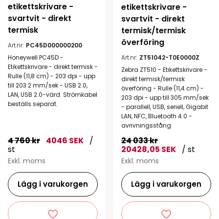
etikettskrivare - 
etikettskrivare - 
svartvit - direkt 
svartvit - direkt 
termisk
termisk/termisk 
överföring
Art.nr:
PC45D000000200
Honeywell PC45D -
Art.nr:
ZT51042-T0E0000Z
Etikettskrivare - direkt termisk -
Zebra ZT510 - Etikettskrivare -
Rulle (11,8 cm) - 203 dpi - upp
direkt termisk/termisk
till 203.2 mm/sek - USB 2.0,
överföring - Rulle (11,4 cm) -
LAN, USB 2.0-värd. Strömkabel
203 dpi - upp till 305 mm/sek
beställs separat.
- parallell, USB, seriell, Gigabit
LAN, NFC, Bluetooth 4.0 -
avrivningsstång
4 760 kr
4046 SEK
/
24 033 kr
st
20428,05 SEK
/ st
Exkl. moms
Exkl. moms
Lägg i varukorgen
Lägg i varukorgen