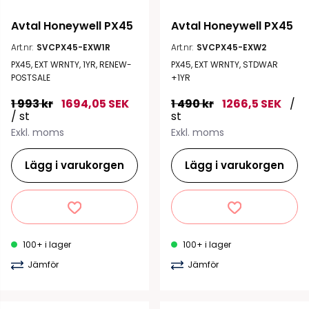
Avtal Honeywell PX45
Avtal Honeywell PX45
Art.nr:
SVCPX45-EXW1R
Art.nr:
SVCPX45-EXW2
PX45, EXT WRNTY, 1YR, RENEW-
PX45, EXT WRNTY, STDWAR
POSTSALE
+1YR
1 993 kr
1694,05 SEK
1 490 kr
1266,5 SEK
/
/ st
st
Exkl. moms
Exkl. moms
Lägg i varukorgen
Lägg i varukorgen
100+ i lager
100+ i lager
Jämför
Jämför