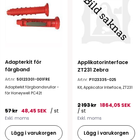
Adapterkit för 
Applikatorinterface 
färgband
ZT231 Zebra
Art.nr:
50123301-001FRE
Art.nr:
P1123335-025
Adapterkit färgbandsrullar -
Kit, Applicator Interface, ZT231
för Honeywell PC42t
2 193 kr
1864,05 SEK
57 kr
48,45 SEK
/ st
/ st
Exkl. moms
Exkl. moms
Lägg i varukorgen
Lägg i varukorgen