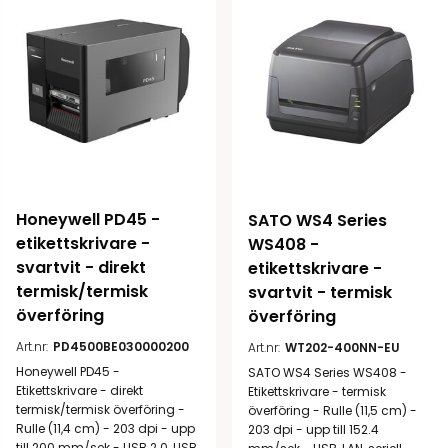
Honeywell PD45 - 
SATO WS4 Series 
etikettskrivare - 
WS408 - 
svartvit - direkt 
etikettskrivare - 
termisk/termisk 
svartvit - termisk 
överföring
överföring
Art.nr:
PD4500BE030000200
Art.nr:
WT202-400NN-EU
Honeywell PD45 -
SATO WS4 Series WS408 -
Etikettskrivare - direkt
Etikettskrivare - termisk
termisk/termisk överföring -
överföring - Rulle (11,5 cm) -
Rulle (11,4 cm) - 203 dpi - upp
203 dpi - upp till 152.4
till 200 mm/sek - USB 2.0, USB