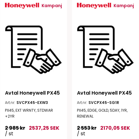
Kampanj
Kampanj
Avtal Honeywell PX45
Avtal Honeywell PX45
Art.nr:
SVCPX45-EXW3
Art.nr:
SVCPX45-SG1R
PX45, EXT WRNTY, STDWAR
PX45, EDGE, GOLD, 5DAY, 1YR,
+2YR
RENEWAL
2 985 kr
2537,25 SEK
2 553 kr
2170,05 SEK
/ st
/ st