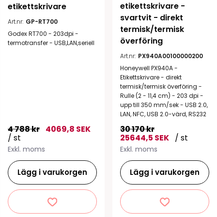
etikettskrivare - 
etikettskrivare
svartvit - direkt 
Art.nr:
GP-RT700
termisk/termisk 
Godex RT700 - 203dpi -
överföring
termotransfer - USB,LAN,seriell
Art.nr:
PX940A00100000200
Honeywell PX940A -
Etikettskrivare - direkt
termisk/termisk överföring -
Rulle (2 - 11,4 cm) - 203 dpi -
upp till 350 mm/sek - USB 2.0,
LAN, NFC, USB 2.0-värd, RS232
4 788 kr
4069,8 SEK
30 170 kr
/ st
25644,5 SEK
/ st
Exkl. moms
Exkl. moms
Lägg i varukorgen
Lägg i varukorgen