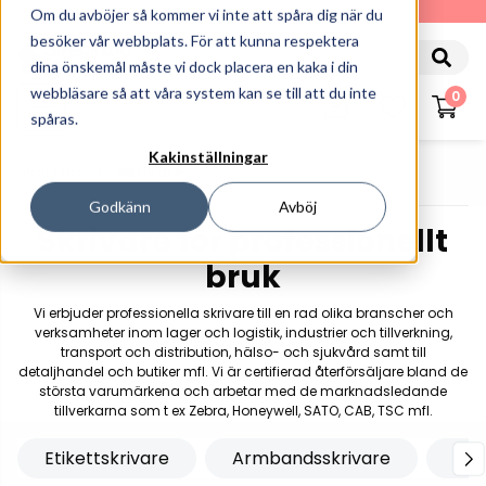
010-162 61 90
Om du avböjer så kommer vi inte att spåra dig när du
besöker vår webbplats. För att kunna respektera
dina önskemål måste vi dock placera en kaka i din
webbläsare så att våra system kan se till att du inte
0
spåras.
Kakinställningar
Startsida
Skrivare
Godkänn
Avböj
Skrivare för professionellt
bruk
Vi erbjuder professionella skrivare till en rad olika branscher och
verksamheter inom lager och logistik, industrier och tillverkning,
transport och distribution, hälso- och sjukvård samt till
detaljhandel och butiker mfl. Vi är certifierad återförsäljare bland de
största varumärkena och arbetar med de marknadsledande
tillverkarna som t ex Zebra, Honeywell, SATO, CAB, TSC mfl.
Etikettskrivare
Armbandsskrivare
Kor