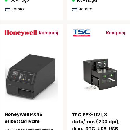
100+ i lager
100+ i lager
Jämför
Jämför
Kampanj
Kampanj
Honeywell PX45 
TSC PEX-1121, 8 
etikettskrivare
dots/mm (203 dpi), 
disp., RTC, USB, USB 