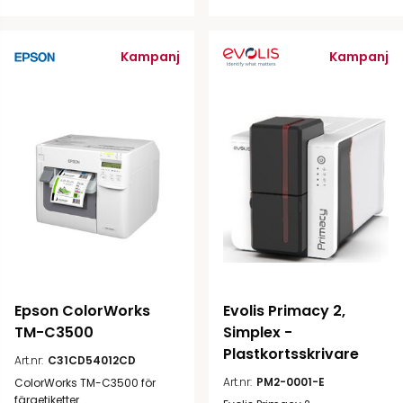
Kampanj
Kampanj
Epson ColorWorks 
Evolis Primacy 2, 
TM-C3500
Simplex - 
Plastkortsskrivare
Art.nr:
C31CD54012CD
Art.nr:
PM2-0001-E
ColorWorks TM-C3500 för
färgetiketter