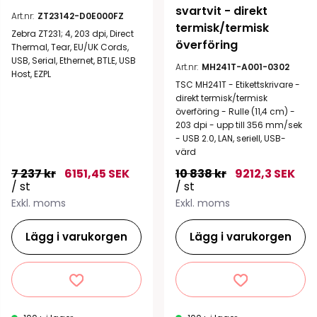
svartvit - direkt 
Art.nr:
ZT23142-D0E000FZ
termisk/termisk 
Zebra ZT231; 4, 203 dpi, Direct
överföring
Thermal, Tear, EU/UK Cords,
USB, Serial, Ethernet, BTLE, USB
Art.nr:
MH241T-A001-0302
Host, EZPL
TSC MH241T - Etikettskrivare -
direkt termisk/termisk
överföring - Rulle (11,4 cm) -
203 dpi - upp till 356 mm/sek
- USB 2.0, LAN, seriell, USB-
värd
7 237 kr
6151,45 SEK
10 838 kr
9212,3 SEK
/ st
/ st
Exkl. moms
Exkl. moms
Lägg i varukorgen
Lägg i varukorgen