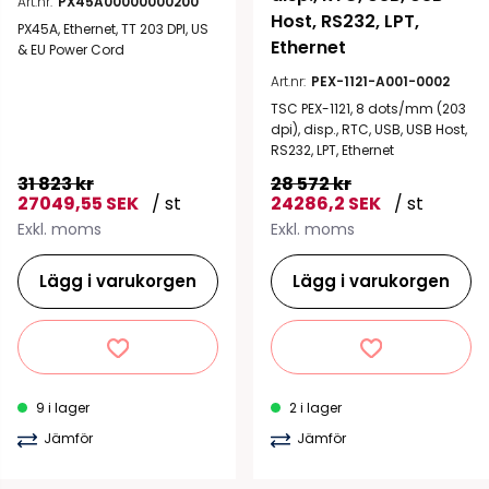
Art.nr:
PX45A00000000200
Host, RS232, LPT, 
PX45A, Ethernet, TT 203 DPI, US
Ethernet
& EU Power Cord
Art.nr:
PEX-1121-A001-0002
TSC PEX-1121, 8 dots/mm (203
dpi), disp., RTC, USB, USB Host,
RS232, LPT, Ethernet
31 823 kr
28 572 kr
27049,55 SEK
/ st
24286,2 SEK
/ st
Exkl. moms
Exkl. moms
Lägg i varukorgen
Lägg i varukorgen
9 i lager
2 i lager
Jämför
Jämför