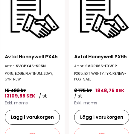
Avtal Honeywell PX45
Avtal Honeywell PX65
Art.nr:
SVCPX45-SP5N
Art.nr:
SVCPX65-EXW1R
PX45, EDGE, PLATINUM, 2DAY,
PX65, EXT WRNTY, 1YR, RENEW-
5YR, NEW
POSTSALE
15 423 kr
2 175 kr
1848,75 SEK
13109,55 SEK
/ st
/ st
Exkl. moms
Exkl. moms
Lägg i varukorgen
Lägg i varukorgen