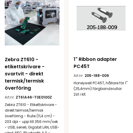
1" Ribbon adapter 
Zebra ZT610 - 
PC45T
etikettskrivare - 
svartvit - direkt 
Art.nr:
205-188-009
termisk/termisk 
Honeywell PC45T, hållare för 1"
överföring
(25,4mm) färgbandsrullar.
2st i kit.
Art.nr:
ZT61A46-T0E0100Z
Zebra ZT610 - Etikettskrivare -
direkt termisk/termisk
överföring - Rulle (11,4 cm) -
203 dpi - upp till 356 mm/sek
- USB, seriell, Gigabit LAN, USB-
värd, NFC, Bluetooth 4.0 -