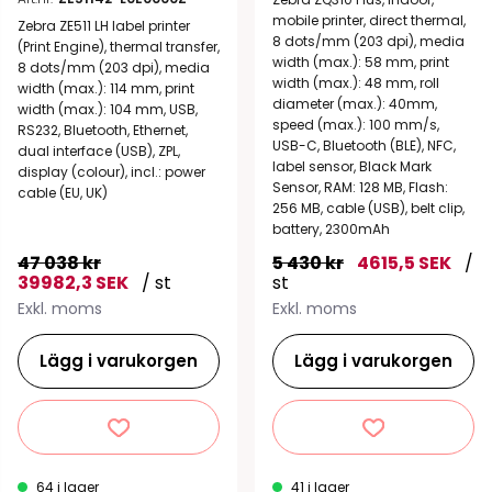
mobile printer, direct thermal,
Zebra ZE511 LH label printer
8 dots/mm (203 dpi), media
(Print Engine), thermal transfer,
width (max.): 58 mm, print
8 dots/mm (203 dpi), media
width (max.): 48 mm, roll
width (max.): 114 mm, print
diameter (max.): 40mm,
width (max.): 104 mm, USB,
speed (max.): 100 mm/s,
RS232, Bluetooth, Ethernet,
USB-C, Bluetooth (BLE), NFC,
dual interface (USB), ZPL,
label sensor, Black Mark
display (colour), incl.: power
Sensor, RAM: 128 MB, Flash:
cable (EU, UK)
256 MB, cable (USB), belt clip,
battery, 2300mAh
47 038 kr
5 430 kr
4615,5 SEK
/
39982,3 SEK
/ st
st
Exkl. moms
Exkl. moms
Lägg i varukorgen
Lägg i varukorgen
64 i lager
41 i lager