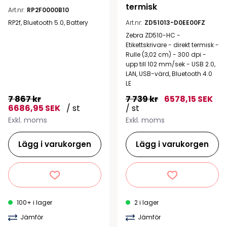
termisk
Art.nr:
RP2F0000B10
RP2f, Bluetooth 5.0, Battery
Art.nr:
ZD51013-D0EE00FZ
Zebra ZD510-HC -
Etikettskrivare - direkt termisk -
Rulle (3,02 cm) - 300 dpi -
upp till 102 mm/sek - USB 2.0,
LAN, USB-värd, Bluetooth 4.0
LE
7 867 kr
7 739 kr
6578,15 SEK
6686,95 SEK
/ st
/ st
Exkl. moms
Exkl. moms
Lägg i varukorgen
Lägg i varukorgen
100+ i lager
2 i lager
Jämför
Jämför