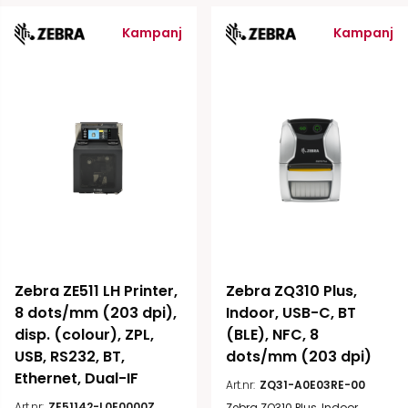
Kampanj
Kampanj
Zebra ZE511 LH Printer, 
Zebra ZQ310 Plus, 
8 dots/mm (203 dpi), 
Indoor, USB-C, BT 
disp. (colour), ZPL, 
(BLE), NFC, 8 
USB, RS232, BT, 
dots/mm (203 dpi)
Ethernet, Dual-IF
Art.nr:
ZQ31-A0E03RE-00
Art.nr:
ZE51142-L0E0000Z
Zebra ZQ310 Plus, Indoor,