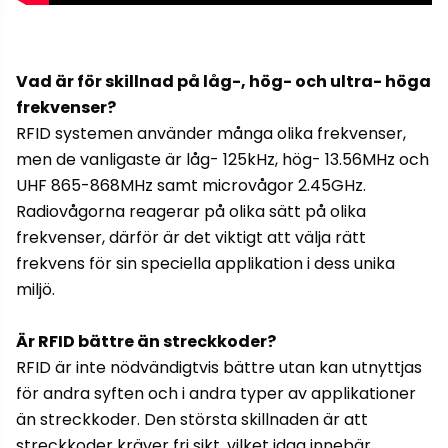
Vad är för skillnad på låg-, hög- och ultra- höga
frekvenser?
RFID systemen använder många olika frekvenser,
men de vanligaste är låg- 125kHz, hög- 13.56MHz och
UHF 865-868MHz samt microvågor 2.45GHz.
Radiovågorna reagerar på olika sätt på olika
frekvenser, därför är det viktigt att välja rätt
frekvens för sin speciella applikation i dess unika
miljö.
Är RFID bättre än streckkoder?
RFID är inte nödvändigtvis bättre utan kan utnyttjas
för andra syften och i andra typer av applikationer
än streckkoder. Den största skillnaden är att
streckkoder kräver fri sikt, vilket idag innebär