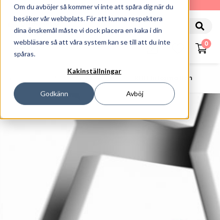
010-162 61 90
Om du avböjer så kommer vi inte att spåra dig när du
besöker vår webbplats. För att kunna respektera
dina önskemål måste vi dock placera en kaka i din
webbläsare så att våra system kan se till att du inte
0
spåras.
Kakinställningar
Startsida
Allt Om Streckkoder
RFID Information
Godkänn
Avböj