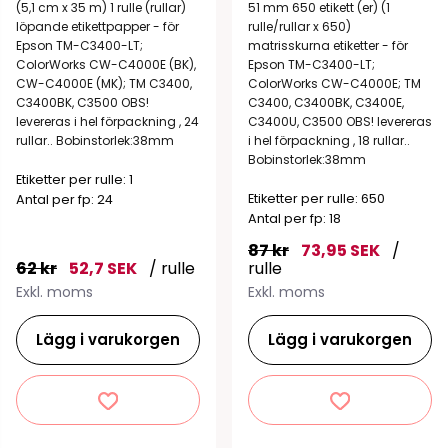
(5,1 cm x 35 m) 1 rulle (rullar)
51 mm 650 etikett (er) (1
löpande etikettpapper - för
rulle/rullar x 650)
Epson TM-C3400-LT;
matrisskurna etiketter - för
ColorWorks CW-C4000E (BK),
Epson TM-C3400-LT;
CW-C4000E (MK); TM C3400,
ColorWorks CW-C4000E; TM
C3400BK, C3500 OBS!
C3400, C3400BK, C3400E,
levereras i hel förpackning , 24
C3400U, C3500 OBS! levereras
rullar.. Bobinstorlek:38mm
i hel förpackning , 18 rullar..
Bobinstorlek:38mm
Etiketter per rulle: 1
Etiketter per rulle: 650
Antal per fp: 24
Antal per fp: 18
87 kr
73,95 SEK
/
62 kr
52,7 SEK
/ rulle
rulle
Exkl. moms
Exkl. moms
Lägg i varukorgen
Lägg i varukorgen