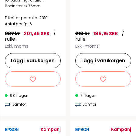
förpackning , 6 rullar..
Bobinstorlek:76mm
Etiketter per rulle: 2310
Antal per fp: 6
237 kr
201,45 SEK
/
219 kr
186,15 SEK
/
rulle
rulle
Exkl. moms
Exkl. moms
Lägg i varukorgen
Lägg i varukorgen
98 i lager
7 i lager
Jämför
Jämför
Kampanj
Kampanj