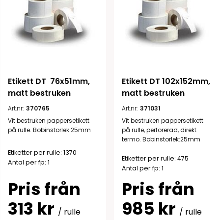
Etikett DT  76x51mm, 
Etikett DT 102x152mm, 
matt bestruken
matt bestruken
Art.nr:
370765
Art.nr:
371031
Vit bestruken pappersetikett
Vit bestruken pappersetikett
på rulle. Bobinstorlek:25mm
på rulle, perforerad, direkt
termo. Bobinstorlek:25mm
Etiketter per rulle: 1370
Etiketter per rulle: 475
Antal per fp: 1
Antal per fp: 1
Pris från
Pris från
313 kr
985 kr
/ rulle
/ rulle