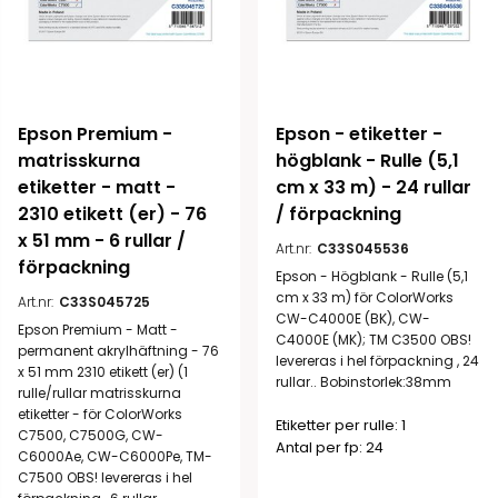
Epson Premium - 
Epson - etiketter - 
matrisskurna 
högblank - Rulle (5,1 
etiketter - matt - 
cm x 33 m) - 24 rullar 
2310 etikett (er) - 76 
/ förpackning
x 51 mm - 6 rullar / 
Art.nr:
C33S045536
förpackning
Epson - Högblank - Rulle (5,1
cm x 33 m) för ColorWorks
Art.nr:
C33S045725
CW-C4000E (BK), CW-
Epson Premium - Matt -
C4000E (MK); TM C3500 OBS!
permanent akrylhäftning - 76
levereras i hel förpackning , 24
x 51 mm 2310 etikett (er) (1
rullar.. Bobinstorlek:38mm
rulle/rullar matrisskurna
etiketter - för ColorWorks
Etiketter per rulle: 1
C7500, C7500G, CW-
Antal per fp: 24
C6000Ae, CW-C6000Pe, TM-
C7500 OBS! levereras i hel