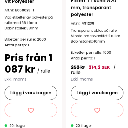
Etikett TT Rund Ø20 
Vit Polyester
mm, transparant 
Art.nr:
E050023-1
polyester
Vita etiketter av polyester på
rulle med 38 kärna..
Art.nr:
491238
Bobinstorlek:38mm
Transparant oblat på rulle.
Minsta orderkvantitet 2 rullar.
Etiketter per rulle: 2000
Bobinstorlek:40mm
Antal per fp: 1
Etiketter per rulle: 1000
Pris från 1
Antal per fp: 1
087 kr
252 kr
214,2 SEK
/
/ rulle
rulle
Exkl. moms
Exkl. moms
Lägg i varukorgen
Lägg i varukorgen
20 i lager
20 i lager