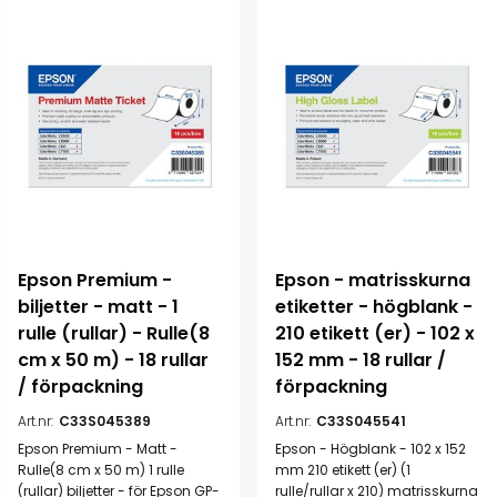
Epson Premium - 
Epson - matrisskurna 
biljetter - matt - 1 
etiketter - högblank - 
rulle (rullar) - Rulle(8 
210 etikett (er) - 102 x 
cm x 50 m) - 18 rullar 
152 mm - 18 rullar / 
/ förpackning
förpackning
Art.nr:
C33S045389
Art.nr:
C33S045541
Epson Premium - Matt -
Epson - Högblank - 102 x 152
Rulle(8 cm x 50 m) 1 rulle
mm 210 etikett (er) (1
(rullar) biljetter - för Epson GP-
rulle/rullar x 210) matrisskurna