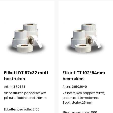
Etikett DT 57x32 matt 
Etikett TT 102*64mm 
bestruken
bestruken
Art.nr:
370573
Art.nr:
301026-0
Vit bestruken pappersetikett
Vit bestruken pappersetikett,
på rulle. Bobinstorlek:25mm
perforerad, termotermo.
Bobinstorlek:25mm
Etiketter per rulle: 2100
Etiketter per rulle: 1100