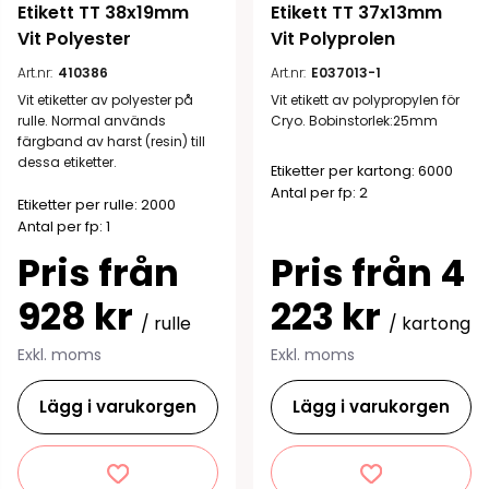
Etikett TT 38x19mm 
Etikett TT 37x13mm 
Vit Polyester
Vit Polyprolen
Art.nr:
410386
Art.nr:
E037013-1
Vit etiketter av polyester på
Vit etikett av polypropylen för
rulle. Normal används
Cryo. Bobinstorlek:25mm
färgband av harst (resin) till
dessa etiketter.
Etiketter per kartong: 6000
Antal per fp: 2
Etiketter per rulle: 2000
Antal per fp: 1
Pris från
Pris från 4
928 kr
223 kr
/ rulle
/ kartong
Exkl. moms
Exkl. moms
Lägg i varukorgen
Lägg i varukorgen