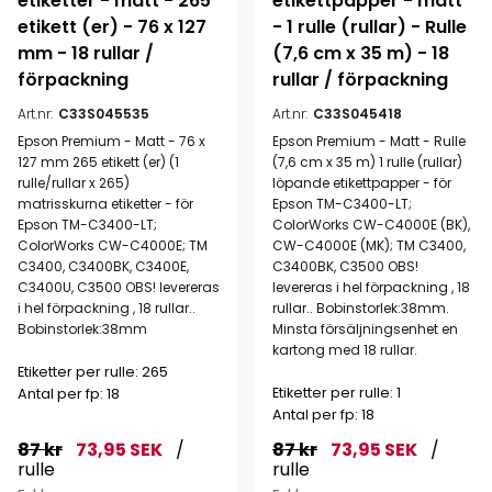
etiketter - matt - 265 
etikettpapper - matt 
etikett (er) - 76 x 127 
- 1 rulle (rullar) - Rulle 
mm - 18 rullar / 
(7,6 cm x 35 m) - 18 
förpackning
rullar / förpackning
Art.nr:
C33S045535
Art.nr:
C33S045418
Epson Premium - Matt - 76 x
Epson Premium - Matt - Rulle
127 mm 265 etikett (er) (1
(7,6 cm x 35 m) 1 rulle (rullar)
rulle/rullar x 265)
löpande etikettpapper - för
matrisskurna etiketter - för
Epson TM-C3400-LT;
Epson TM-C3400-LT;
ColorWorks CW-C4000E (BK),
ColorWorks CW-C4000E; TM
CW-C4000E (MK); TM C3400,
C3400, C3400BK, C3400E,
C3400BK, C3500 OBS!
C3400U, C3500 OBS! levereras
levereras i hel förpackning , 18
i hel förpackning , 18 rullar..
rullar.. Bobinstorlek:38mm.
Bobinstorlek:38mm
Minsta försäljningsenhet en
kartong med 18 rullar.
Etiketter per rulle: 265
Etiketter per rulle: 1
Antal per fp: 18
Antal per fp: 18
87 kr
73,95 SEK
/
87 kr
73,95 SEK
/
rulle
rulle