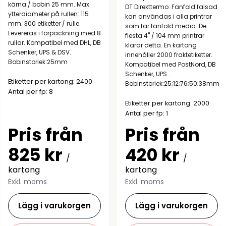
kärna / bobin 25 mm. Max
DT Direkttermo. Fanfold falsad
ytterdiameter på rullen: 115
kan användas i alla printrar
mm. 300 etiketter / rulle.
som tar fanfold media. De
Levereras i förpackning med 8
flesta 4" / 104 mm printrar
rullar. Kompatibel med DHL, DB
klarar detta. En kartong
Schenker, UPS & DSV..
innehåller 2000 fraktetiketter.
Bobinstorlek:25mm
Kompatibel med PostNord, DB
Schenker, UPS..
Etiketter per kartong: 2400
Bobinstorlek:25;12;76;50;38mm
Antal per fp: 8
Etiketter per kartong: 2000
Antal per fp: 1
Pris från
Pris från
825 kr
420 kr
/
/
kartong
kartong
Exkl. moms
Exkl. moms
Lägg i varukorgen
Lägg i varukorgen