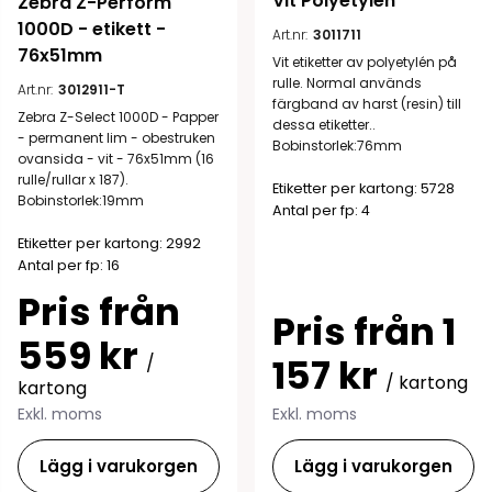
Vit Polyetylén
Zebra Z-Perform 
1000D - etikett - 
Art.nr:
3011711
76x51mm
Vit etiketter av polyetylén på
rulle. Normal används
Art.nr:
3012911-T
färgband av harst (resin) till
Zebra Z-Select 1000D - Papper
dessa etiketter..
- permanent lim - obestruken
Bobinstorlek:76mm
ovansida - vit - 76x51mm (16
rulle/rullar x 187).
Etiketter per kartong: 5728
Bobinstorlek:19mm
Antal per fp: 4
Etiketter per kartong: 2992
Antal per fp: 16
Pris från
Pris från 1
559 kr
157 kr
/
/ kartong
kartong
Exkl. moms
Exkl. moms
Lägg i varukorgen
Lägg i varukorgen