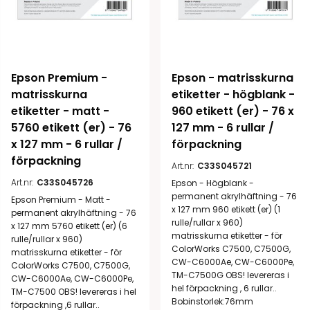
Epson Premium - 
Epson - matrisskurna 
matrisskurna 
etiketter - högblank - 
etiketter - matt - 
960 etikett (er) - 76 x 
5760 etikett (er) - 76 
127 mm - 6 rullar / 
x 127 mm - 6 rullar / 
förpackning
förpackning
Art.nr:
C33S045721
Art.nr:
C33S045726
Epson - Högblank -
permanent akrylhäftning - 76
Epson Premium - Matt -
x 127 mm 960 etikett (er) (1
permanent akrylhäftning - 76
rulle/rullar x 960)
x 127 mm 5760 etikett (er) (6
matrisskurna etiketter - för
rulle/rullar x 960)
ColorWorks C7500, C7500G,
matrisskurna etiketter - för
CW-C6000Ae, CW-C6000Pe,
ColorWorks C7500, C7500G,
TM-C7500G OBS! levereras i
CW-C6000Ae, CW-C6000Pe,
hel förpackning , 6 rullar..
TM-C7500 OBS! levereras i hel
Bobinstorlek:76mm
förpackning ,6 rullar..