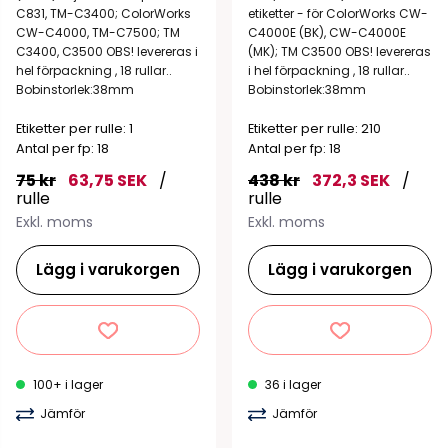
C831, TM-C3400; ColorWorks
etiketter - för ColorWorks CW-
CW-C4000, TM-C7500; TM
C4000E (BK), CW-C4000E
C3400, C3500 OBS! levereras i
(MK); TM C3500 OBS! levereras
hel förpackning , 18 rullar..
i hel förpackning , 18 rullar..
Bobinstorlek:38mm
Bobinstorlek:38mm
Etiketter per rulle: 1
Etiketter per rulle: 210
Antal per fp: 18
Antal per fp: 18
75 kr
63,75 SEK
/
438 kr
372,3 SEK
/
rulle
rulle
Exkl. moms
Exkl. moms
Lägg i varukorgen
Lägg i varukorgen
100+ i lager
36 i lager
Jämför
Jämför