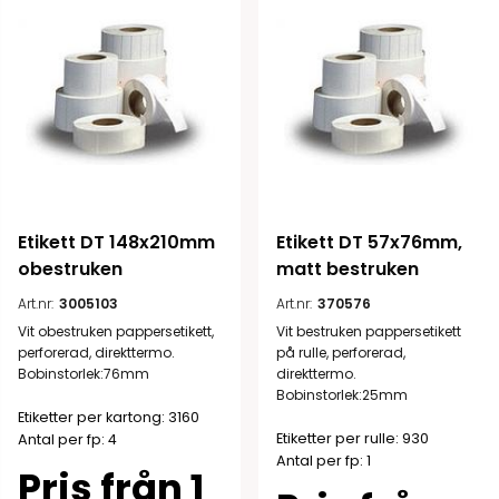
Etikett DT 148x210mm 
Etikett DT 57x76mm, 
obestruken
matt bestruken
Art.nr:
3005103
Art.nr:
370576
Vit obestruken pappersetikett,
Vit bestruken pappersetikett
perforerad, direkttermo.
på rulle, perforerad,
Bobinstorlek:76mm
direkttermo.
Bobinstorlek:25mm
Etiketter per kartong: 3160
Etiketter per rulle: 930
Antal per fp: 4
Antal per fp: 1
Pris från 1