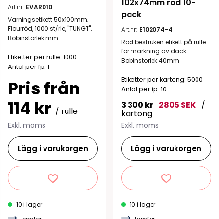
102x74mm röd 10-
Art.nr:
EVAR010
pack
Varningsetikett 50x100mm,
Flourröd, 1000 st/rle, "TUNGT".
Art.nr:
E102074-4
Bobinstorlek:mm
Röd bestruken etikett på rulle
för märkning av däck.
Etiketter per rulle: 1000
Bobinstorlek:40mm
Antal per fp: 1
Etiketter per kartong: 5000
Pris från
Antal per fp: 10
114 kr
3 300 kr
2805 SEK
/
/ rulle
kartong
Exkl. moms
Exkl. moms
Lägg i varukorgen
Lägg i varukorgen
10 i lager
10 i lager
Jämför
Jämför