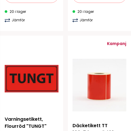
20 i lager
20 i lager
Jämför
Jämför
Kampanj
Varningsetikett, 
Däcketikett TT 
Flourröd "TUNGT"