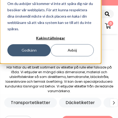
010-162 61 90
Om du avböjer så kommer vi inte att spåra dig när du
besöker vår webbplats. För att kunna respektera
dina önskemål måste vi dock placera en kaka i din
webbläsare så att våra system kan se till att du inte
0
spåras.
Kakinställningar
Startsida
Etiketter Och Färgband
Etiketter
Godkänn
Avböj
Etiketter för skrivare
Här hittar du ett brett sortiment av etiketter på rulle eller falsade på
låda. Vi erbjuder en mängd olika dimensioner, material och
utskriftstekniker så som direkttermo, termotransfer, bläckstråle,
laserskrivare och termisk överföring. Vi kan även specialproducera
kundunika lösningar vid behov. Vi erbjuder etiketter från de ledande
varumärkena.
Transportetiketter
Däcketiketter
Var