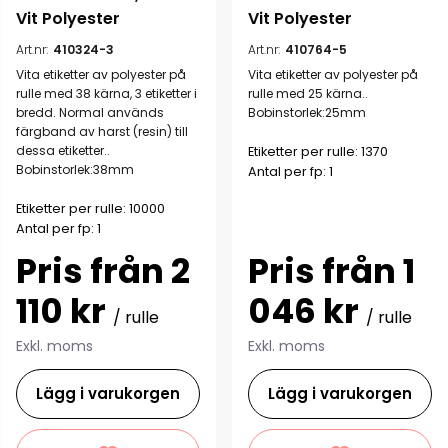
Vit Polyester
Vit Polyester
Art.nr:
410324-3
Art.nr:
410764-5
Vita etiketter av polyester på
Vita etiketter av polyester på
rulle med 38 kärna, 3 etiketter i
rulle med 25 kärna..
bredd. Normal används
Bobinstorlek:25mm
färgband av harst (resin) till
dessa etiketter..
Etiketter per rulle: 1370
Bobinstorlek:38mm
Antal per fp: 1
Etiketter per rulle: 10000
Antal per fp: 1
Pris från 2
Pris från 1
110 kr
046 kr
/ rulle
/ rulle
Exkl. moms
Exkl. moms
Lägg i varukorgen
Lägg i varukorgen