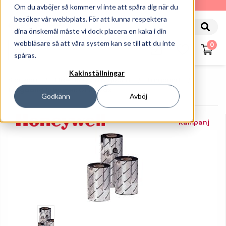
010-162 61 90
Om du avböjer så kommer vi inte att spåra dig när du
besöker vår webbplats. För att kunna respektera
dina önskemål måste vi dock placera en kaka i din
webbläsare så att våra system kan se till att du inte
0
spåras.
Kakinställningar
Startsida
Etiketter Och Färgband
Färgband
Färgband Intermec GP02 Vax
Godkänn
Avböj
Kampanj