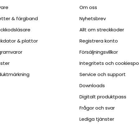
vare
Om oss
ketter & färgband
Nyhetsbrev
eckkodsläsare
Allt om streckkoder
ckdator & plattor
Registrera konto
gramvaror
Försäljningsvillkor
nster
Integritets och cookiespo
duktmärkning
Service och support
Downloads
Digitalt produktpass
Frågor och svar
Lediga tjänster