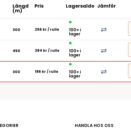
Tillbehör etikettprogram
Outlet-e
Längd
Pris
Lagersaldo
Jämför
tioner
(m)
Outlet-
256 kr
/ rulle
100+ i
300
lager
384 kr
/ rulle
100+ i
450
lager
186 kr
/ rulle
100+ i
300
lager
EGORIER
HANDLA HOS OSS