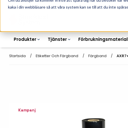
Om du avböjer så kommer vi inte att spåra dig när du besöker vår w
010-162 61 90
L
kaka i din webbläsare så att våra system kan se till att du inte spåras
Produkter
Tjänster
Förbrukningsmaterial
Startsida
Etiketter Och Färgband
Färgband
AXR7
Etikettskrivare
Otryckta
Etiketter
Armbandsskrivare
Laseretikett_A4
Färgband
Kortskrivare
Streckkodsmenyer
Kampanj
Transportetiketter
Industriella
Hyllkantsmärkning
bläckstråleskrivare
Kvittorullar
Plastlister för hyllkanter