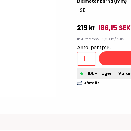
Diameter kärna (mm)
illbehör
25
219 kr
186,15 SEK
Inkl. moms
232,69 kr
/ rulle
Antal per fp: 10
100+ i lager
Varan 
Jämför
Etikettprogram
Outlet-
Mobile Device Management
Outlet-s
(MDM)
Outlet-
Paketlösningar
streckk