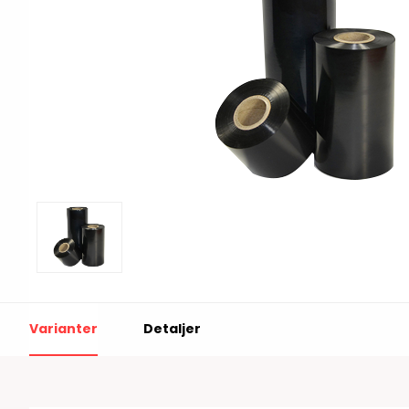
Print & Apply
Etiketthållare och t
Alukett
Kringutrustning
Förbrukning
Tag badge
bläckstråleskrivare
Tillbehör skrivare
Varningsetiketter
RFID Handdatorer
Batteridrivna
RFID Skrivare
Varianter
Detaljer
arbetsstationer
RFID Etiketter
NB-serien
Fasta RFID Läsare
PC-serien