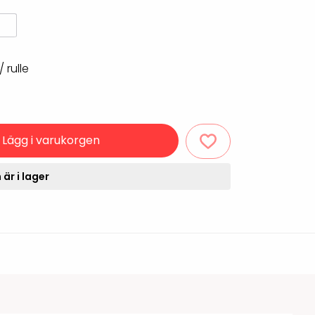
Rondering och verifiering
Tillbehör truckdatorer
och pekskärmar
Datorlös etikettutskrift och
kopiering
/ rulle
Lägg i varukorgen
är i lager
handdatorer
VISITIQ: Besökssystem
krivare
WMSIQ: Lagersystem
(WMS)
odsläsare
Seagull Scientific