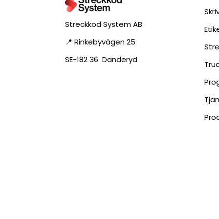
Skri
Streckkod System AB
Eti
📍 Rinkebyvägen 25
Str
SE-182 36 Danderyd
Tru
Pro
Tjä
Pro