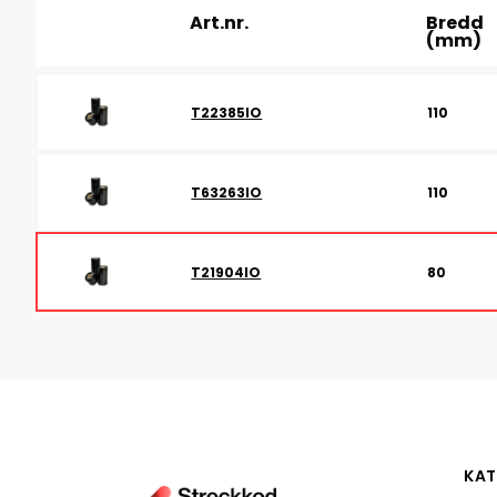
Art.nr.
Bredd
RFID antenner
Tillbehör arbetssta
(mm)
RFID Streckkodsläsare
T22385IO
110
T63263IO
110
T21904IO
80
KAT