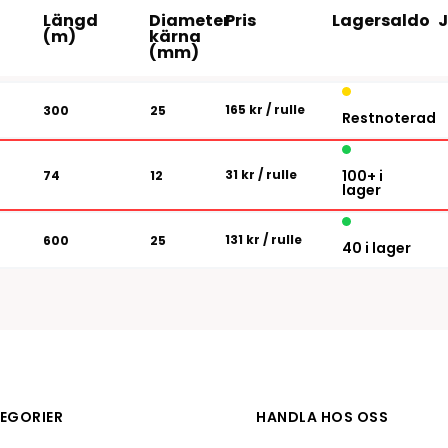
Tillbehör etikettprogram
Outlet-e
Längd
Diameter
Pris
Lagersaldo
tioner
(m)
kärna
Outlet-
(mm)
165 kr
/ rulle
300
25
Restnoterad
31 kr
/ rulle
100+ i
74
12
lager
131 kr
/ rulle
600
25
40 i lager
EGORIER
HANDLA HOS OSS