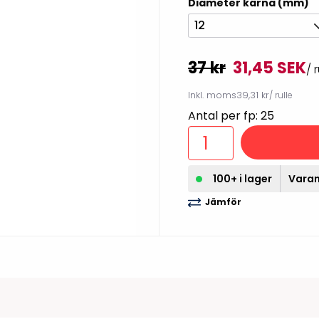
Diameter kärna (mm)
illbehör
12
37 kr
31,45 SEK
/ r
Inkl. moms
39,31 kr
/ rulle
Antal per fp: 25
100+ i lager
Varan 
Jämför
Etikettprogram
Outlet-
Mobile Device Management
Outlet-s
(MDM)
Outlet-
Paketlösningar
streckk