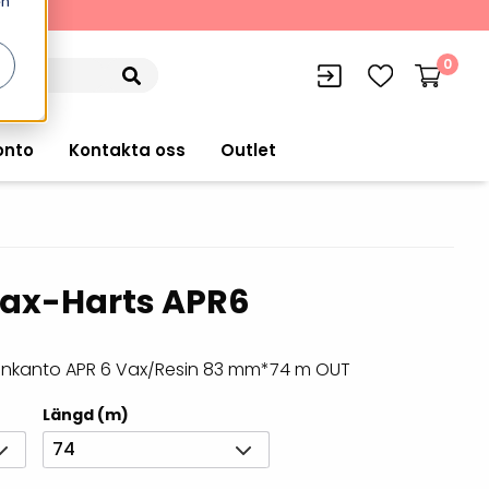
en
kning
0
onto
Kontakta oss
Outlet
ax-Harts APR6
siffran
orer
VISITIQ: Besökssystem
Truckdatorer
n
WMSIQ: Lagersystem (WMS)
k! inkanto APR 6 Vax/Resin 83 mm*74 m OUT
Ruggade plattor
e Computers
Lager och logistikprogram
Längd (m)
Pekskärmsdatorer
r handdatorer
Utlåning hyra och
74
inventering
Pekskärmar
r tablets