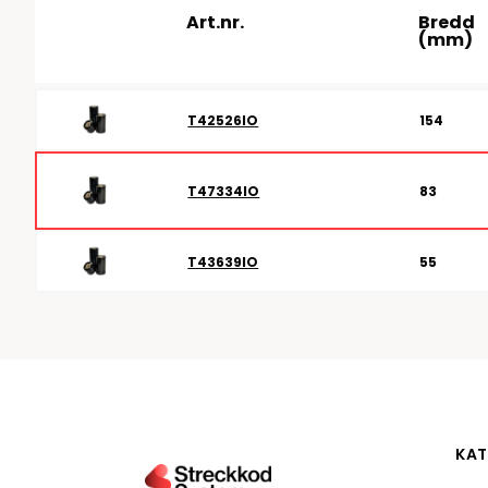
Art.nr.
Bredd
RFID antenner
Tillbehör arbetssta
(mm)
RFID Streckkodsläsare
T42526IO
154
T47334IO
83
T43639IO
55
KAT