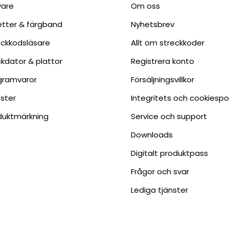
vare
Om oss
ketter & färgband
Nyhetsbrev
eckkodsläsare
Allt om streckkoder
ckdator & plattor
Registrera konto
gramvaror
Försäljningsvillkor
nster
Integritets och cookiespo
duktmärkning
Service och support
Downloads
Digitalt produktpass
Frågor och svar
Lediga tjänster