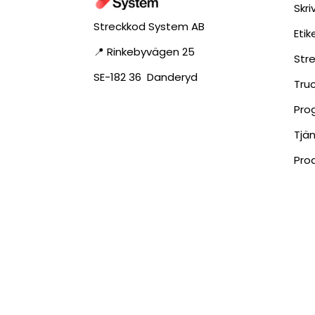
Skri
Streckkod System AB
Eti
📍 Rinkebyvägen 25
Str
SE-182 36 Danderyd
Tru
Pro
Tjä
Pro