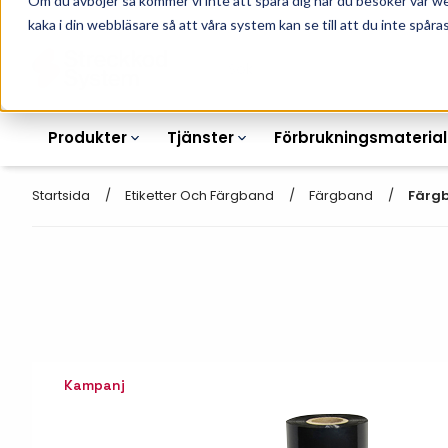
Om du avböjer så kommer vi inte att spåra dig när du besöker vår w
010-162 61 90
L
kaka i din webbläsare så att våra system kan se till att du inte spåras
Produkter
Tjänster
Förbrukningsmaterial
Startsida
Etiketter Och Färgband
Färgband
Färg
Etikettskrivare
Otryckta
Etiketter
Armbandsskrivare
Laseretikett_A4
Färgband
Kortskrivare
Streckkodsmenyer
Kampanj
Transportetiketter
Industriella
Hyllkantsmärkning
bläckstråleskrivare
Kvittorullar
Plastlister för hyllkanter