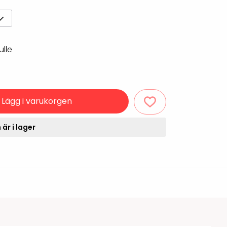
Rondering och verifiering
Tillbehör truckdatorer
och pekskärmar
Datorlös etikettutskrift och
kopiering
ulle
Lägg i varukorgen
är i lager
handdatorer
VISITIQ: Besökssystem
krivare
WMSIQ: Lagersystem
(WMS)
odsläsare
Seagull Scientific