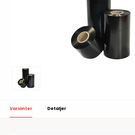
Print & Apply
Etiketthållare och t
Alukett
Kringutrustning
Förbrukning
Tag badge
bläckstråleskrivare
Tillbehör skrivare
Varningsetiketter
RFID Handdatorer
Batteridrivna
RFID Skrivare
Varianter
Detaljer
arbetsstationer
RFID Etiketter
NB-serien
Fasta RFID Läsare
PC-serien