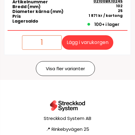
02100BK10245
Artikelnummer
102
Bredd (mm)
25
Diameter kärna (mm)
1 871 kr
/ kartong
Pris
Lagersaldo
100+ i lager
Lägg i varukorgen
Visa fler varianter
Streckkod System AB
📍 Rinkebyvägen 25