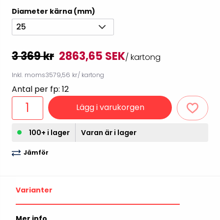
Diameter kärna (mm)
25
3 369 kr
2863,65 SEK
/ kartong
Inkl. moms
3579,56 kr
/ kartong
Antal per fp: 12
Lägg i varukorgen
100+ i lager
Varan är i lager
Jämför
Varianter
Mer info