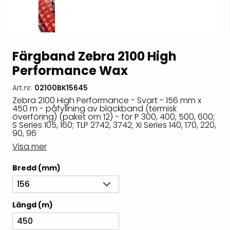
Färgband Zebra 2100 High
Performance Wax
Art.nr:
02100BK15645
Zebra 2100 High Performance - Svart - 156 mm x
450 m - påfyllning av bläckband (termisk
överföring) (paket om 12) - för P 300, 400, 500, 600;
S Series 105, 160; TLP 2742, 3742; Xi Series 140, 170, 220,
90, 96
Visa mer
Bredd (mm)
156
Längd (m)
450