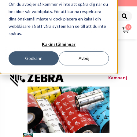
010-162 61 90
Om du avböjer så kommer vi inte att spåra dig när du
besöker vår webbplats. För att kunna respektera
dina önskemål måste vi dock placera en kaka i din
webbläsare så att våra system kan se till att du inte
0
spåras.
Kakinställningar
Startsida
Etiketter Och Färgband
Färgband
Färgband Zebra 2100 High Performance Wax
Godkänn
Avböj
Kampanj