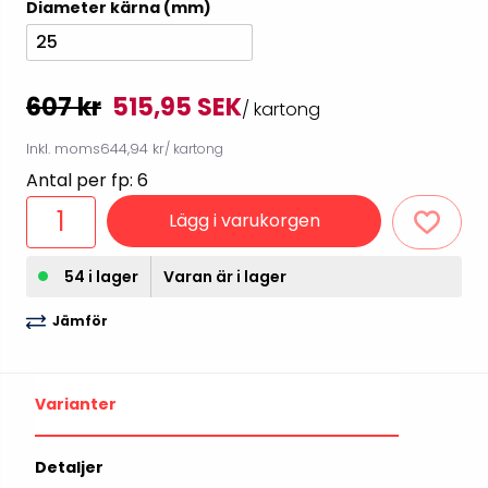
Diameter kärna (mm)
25
607 kr
515,95 SEK
/ kartong
Inkl. moms
644,94 kr
/ kartong
Antal per fp: 6
Lägg i varukorgen
54 i lager
Varan är i lager
Jämför
Varianter
Detaljer