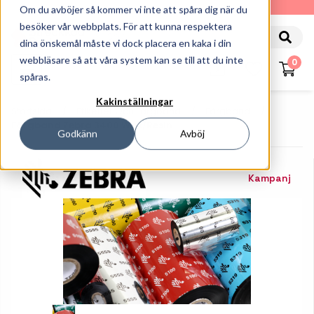
010-162 61 90
Om du avböjer så kommer vi inte att spåra dig när du
besöker vår webbplats. För att kunna respektera
dina önskemål måste vi dock placera en kaka i din
webbläsare så att våra system kan se till att du inte
0
spåras.
Kakinställningar
Startsida
Etiketter Och Färgband
Färgband
Färgband Zebra 3400 Wax/Resin
Godkänn
Avböj
Kampanj