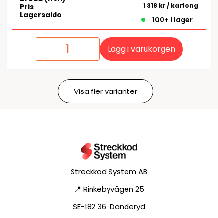
1 318 kr
/ kartong
Pris
Lagersaldo
100+ i lager
Lägg i varukorgen
Visa fler varianter
Streckkod System AB
📍 Rinkebyvägen 25
SE-182 36 Danderyd