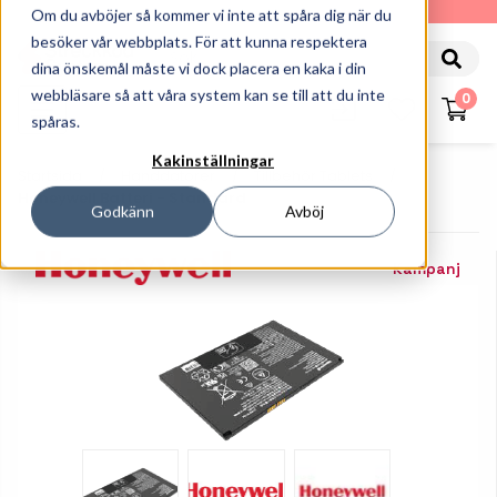
010-162 61 90
Om du avböjer så kommer vi inte att spåra dig när du
besöker vår webbplats. För att kunna respektera
dina önskemål måste vi dock placera en kaka i din
webbläsare så att våra system kan se till att du inte
0
spåras.
Kakinställningar
Startsida
Handdatorer
Tillbehör Tablets
Honeywell Batteri - Standard
Godkänn
Avböj
Kampanj