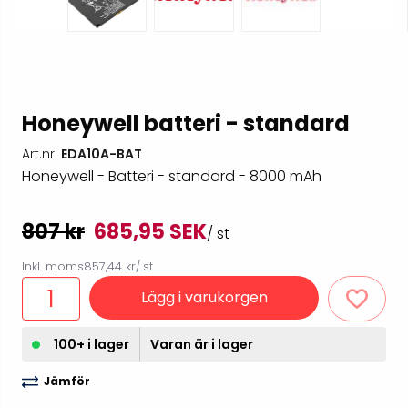
Honeywell batteri - standard
Art.nr:
EDA10A-BAT
Honeywell - Batteri - standard - 8000 mAh
807 kr
685,95 SEK
/ st
Inkl. moms
857,44 kr
/ st
Lägg i varukorgen
100+ i lager
Varan är i lager
Jämför