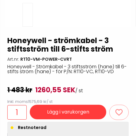
Honeywell - strömkabel - 3
stiftsström till 6-stifts ström
Art.nr:
RT10-VM-POWER-CVRT
Honeywell - Strömkabel - 3 stiftsström (hane) till 6-
stifts ström (hane) - för P/N: RT10-VC, RT10-VD
1 483 kr
1260,55 SEK
/ st
Inkl. moms
1575,69 kr
/ st
Lägg i varukorgen
Restnoterad