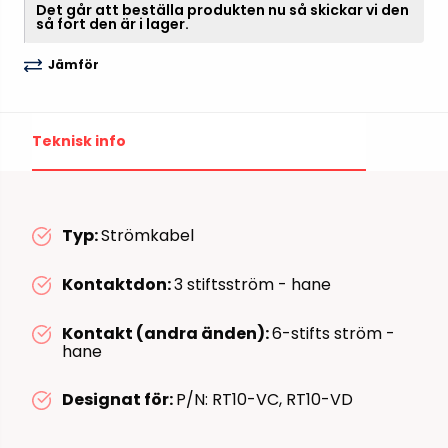
Det går att beställa produkten nu så skickar vi den
så fort den är i lager.
Jämför
Teknisk info
Typ:
Strömkabel
Kontaktdon:
3 stiftsström - hane
Kontakt (andra änden):
6-stifts ström -
hane
Designat för:
P/N: RT10-VC, RT10-VD