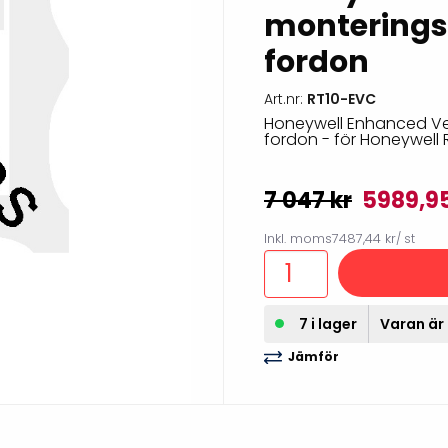
monteringsv
illbehör
fordon
Art.nr:
RT10-EVC
Honeywell Enhanced Veh
fordon - för Honeywell 
7 047 kr
5989,9
Inkl. moms
7487,44 kr
/ st
Etikettprogram
Outlet-
7 i lager
Varan är 
Mobile Device Management
Outlet-s
Jämför
(MDM)
Outlet-
Paketlösningar
streckk