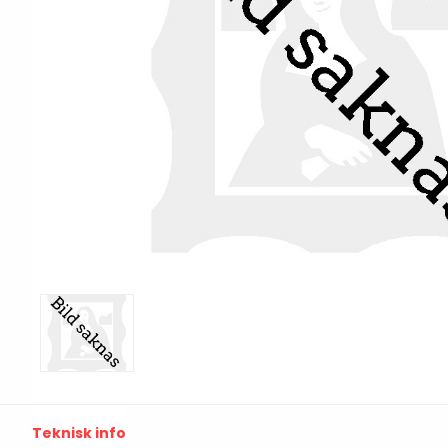
Print & Apply
Etiketthållare och t
Alukett
Kringutrustning
Förbrukning
Tag badge
bläckstråleskrivare
Tillbehör skrivare
Varningsetiketter
RFID Handdatorer
Batteridrivna
RFID Skrivare
arbetsstationer
RFID Etiketter
NB-serien
Fasta RFID Läsare
Teknisk info
PC-serien