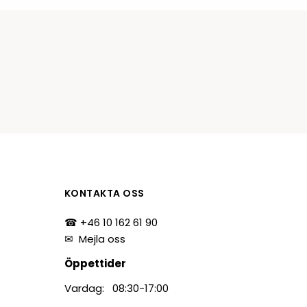
tiketter
BarTender
färgband
Loftware NiceLabel
KONTAKTA OSS
☎ +46 10 162 61 90
✉
Mejla oss
Öppettider
Vardag: 08:30-17:00