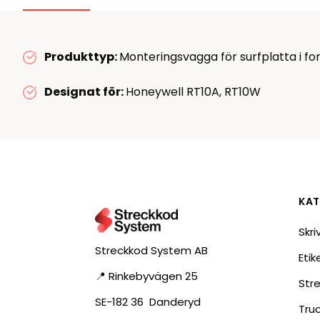
RFID antenner
Tillbehör arbetssta
RFID Streckkodsläsare
Produkttyp:
Monteringsvagga för surfplatta i fo
Designat för:
Honeywell RT10A, RT10W
KAT
Skri
Streckkod System AB
Eti
📍 Rinkebyvägen 25
Str
SE-182 36 Danderyd
Tru