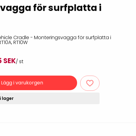
Rondering och verifiering
agga för surfplatta i
Tillbehör truckdatorer
och pekskärmar
Datorlös etikettutskrift och
kopiering
icle Cradle - Monteringsvagga för surfplatta i
RT10A, RT10W
5 SEK
/ st
Lägg i varukorgen
handdatorer
i lager
VISITIQ: Besökssystem
krivare
WMSIQ: Lagersystem
(WMS)
odsläsare
Seagull Scientific