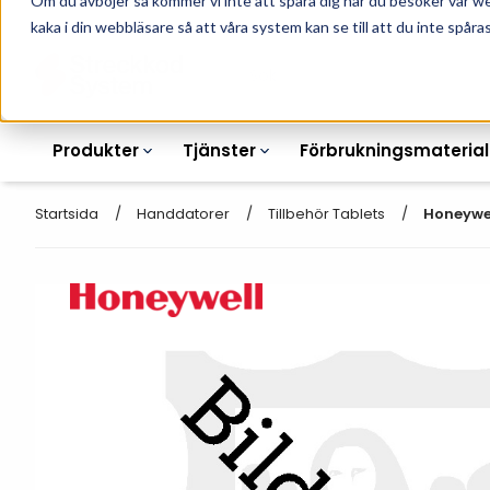
Om du avböjer så kommer vi inte att spåra dig när du besöker vår w
010-162 61 90
L
kaka i din webbläsare så att våra system kan se till att du inte spåras
Produkter
Tjänster
Förbrukningsmaterial
Startsida
Handdatorer
Tillbehör Tablets
Honeywel
Etikettskrivare
Otryckta
Etiketter
Armbandsskrivare
Laseretikett_A4
Färgband
Kortskrivare
Streckkodsmenyer
Transportetiketter
Industriella
Hyllkantsmärkning
bläckstråleskrivare
Kvittorullar
Plastlister för hyllkanter