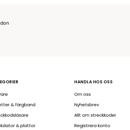
Tillbehör etikettprogram
Outlet-e
tioner
Outlet-
rdon
EGORIER
HANDLA HOS OSS
vare
Om oss
ketter & färgband
Nyhetsbrev
eckkodsläsare
Allt om streckkoder
ckdator & plattor
Registrera konto