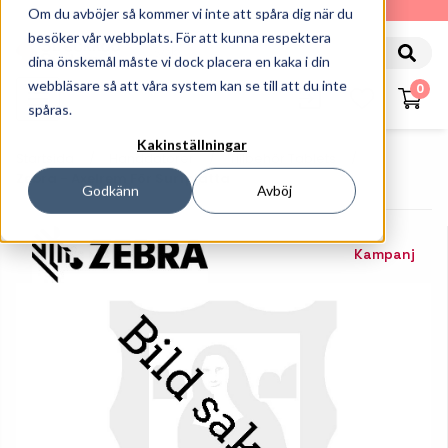
010-162 61 90
Om du avböjer så kommer vi inte att spåra dig när du
besöker vår webbplats. För att kunna respektera
dina önskemål måste vi dock placera en kaka i din
webbläsare så att våra system kan se till att du inte
0
spåras.
Kakinställningar
Startsida
Handdatorer
Tillbehör Tablets
Zebra - Axelrem För Surfplatta
Godkänn
Avböj
Kampanj