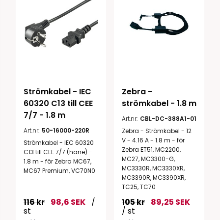
Strömkabel - IEC 
Zebra - 
60320 C13 till CEE 
strömkabel - 1.8 m
7/7 - 1.8 m
Art.nr:
CBL-DC-388A1-01
Art.nr:
50-16000-220R
Zebra - Strömkabel - 12
V - 4.16 A - 1.8 m - för
Strömkabel - IEC 60320
Zebra ET51, MC2200,
C13 till CEE 7/7 (hane) -
MC27, MC3300-G,
1.8 m - för Zebra MC67,
MC3330R, MC3330XR,
MC67 Premium, VC70N0
MC3390R, MC3390XR,
TC25, TC70
116 kr
98,6 SEK
/
105 kr
89,25 SEK
st
/ st