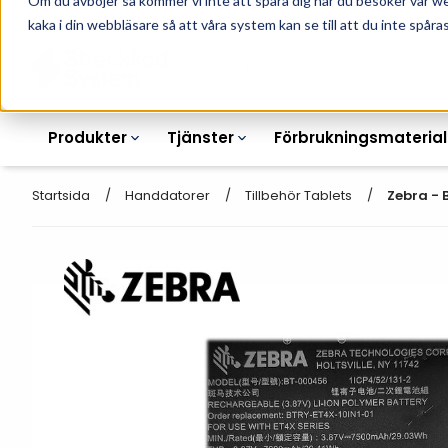
Om du avböjer så kommer vi inte att spåra dig när du besöker vår w
010-162 61 90
L
kaka i din webbläsare så att våra system kan se till att du inte spåras
Produkter
Tjänster
Förbrukningsmaterial
Startsida
Handdatorer
Tillbehör Tablets
Zebra - 
Etikettskrivare
Otryckta
Etiketter
Armbandsskrivare
Laseretikett_A4
Färgband
Kortskrivare
Streckkodsmenyer
Transportetiketter
Industriella
Hyllkantsmärkning
bläckstråleskrivare
Kvittorullar
Plastlister för hyllkanter