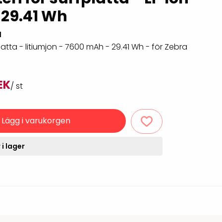
Rondering och verifiering
Tillbehör truckdatorer
 29.41 Wh
och pekskärmar
Datorlös etikettutskrift och
1
kopiering
platta - litiumjon - 7600 mAh - 29.41 Wh - för Zebra
EK
/ st
Lägg i varukorgen
 i lager
handdatorer
VISITIQ: Besökssystem
krivare
WMSIQ: Lagersystem
(WMS)
odsläsare
Seagull Scientific