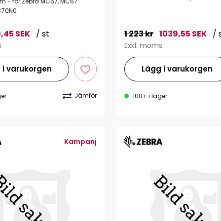
8 m - för Zebra MC67, MC67
C70N0
,45 SEK
/ st
1 223 kr
1039,55 SEK
/ 
s
Exkl. moms
 i varukorgen
Lägg i varukorgen
Jämför
ger
100+ i lager
Kampanj