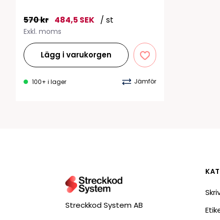
570 kr
484,5 SEK
/ st
Exkl. moms
Lägg i varukorgen
Jämför
100+ i lager
KAT
Skri
Streckkod System AB
Eti