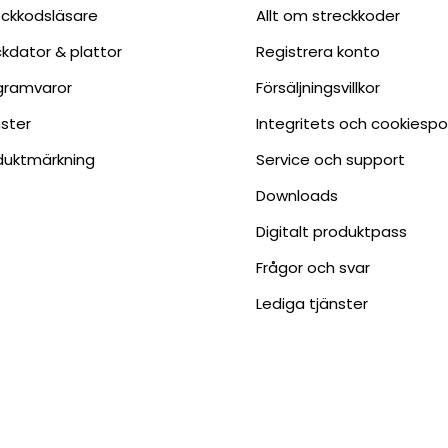
eckkodsläsare
Allt om streckkoder
ckdator & plattor
Registrera konto
gramvaror
Försäljningsvillkor
nster
Integritets och cookiespo
duktmärkning
Service och support
Downloads
Digitalt produktpass
Frågor och svar
Lediga tjänster