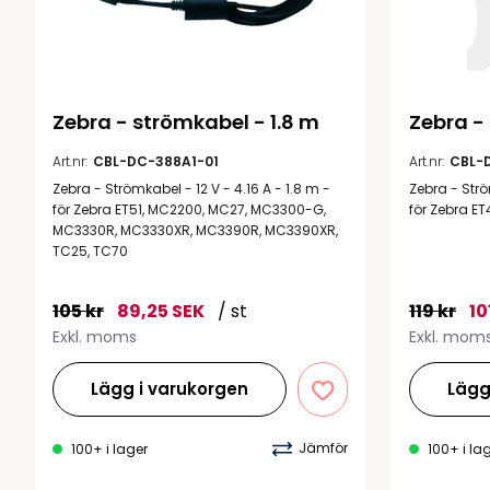
Zebra - strömkabel - 1.8 m
Zebra -
Art.nr:
CBL-DC-388A1-01
Art.nr:
CBL-
Zebra - Strömkabel - 12 V - 4.16 A - 1.8 m -
Zebra - Strö
för Zebra ET51, MC2200, MC27, MC3300-G,
för Zebra E
MC3330R, MC3330XR, MC3390R, MC3390XR,
TC25, TC70
105 kr
89,25 SEK
/ st
119 kr
10
Exkl. moms
Exkl. mom
Lägg i varukorgen
Lägg
Jämför
100+ i lager
100+ i la