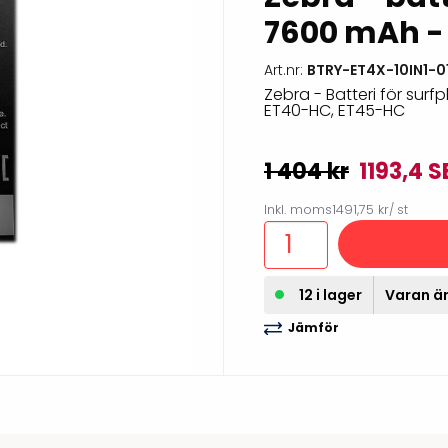
illbehör
7600 mAh -
Art.nr:
BTRY-ET4X-10IN1-0
Zebra - Batteri för surf
ET40-HC, ET45-HC
1 404 kr
1193,4 S
Inkl. moms
1491,75 kr
/ st
12 i lager
Varan är
Etikettprogram
Outlet-
Jämför
Mobile Device Management
Outlet-s
(MDM)
Outlet-
Paketlösningar
streckk