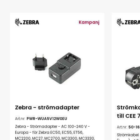
RFID antenner
Tillbehör arbetssta
RFID Streckkodsläsare
Kampanj
Zebra - strömadapter
Strömka
till CEE 
Art.nr:
PWR-WUA5V12W0EU
Zebra - Strömadapter - AC 100-240 V -
Art.nr:
50-1
Europa - för Zebra EC50, EC55, ET56,
Strömkabel -
MC2200, MC27, MC2700, MC3300, MC3330,