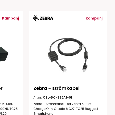
tiketter
BarTender
färgband
Loftware NiceLabel
Kampanj
Kampanj
r
Zebra - strömkabel
Art.nr:
CBL-DC-382A1-01
 5-Slot,
Zebra - Strömkabel - för Zebra 5-Slot
90XR, TC25,
Charge Only Cradle, MC27, TC25 Rugged
 PS20
Smartphone