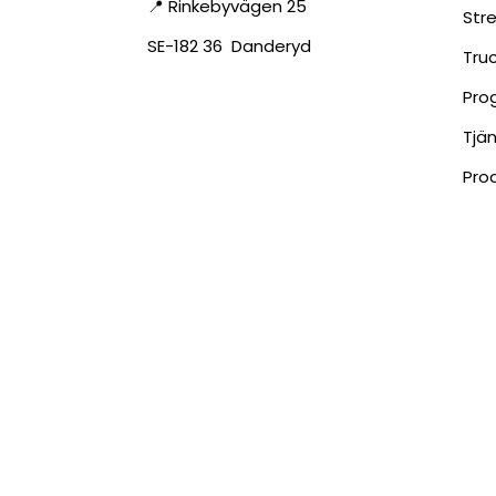
📍 Rinkebyvägen 25
Str
SE-182 36 Danderyd
Tru
Pro
Tjä
Pro