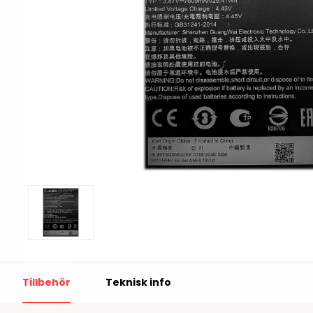
Print & Apply
Etiketthållare och t
Alukett
Kringutrustning
Förbrukning
Tag badge
bläckstråleskrivare
Tillbehör skrivare
Varningsetiketter
RFID Handdatorer
Batteridrivna
RFID Skrivare
arbetsstationer
RFID Etiketter
NB-serien
Tillbehör
Teknisk info
Fasta RFID Läsare
PC-serien