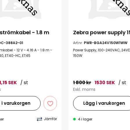
 strömkabel - 1.8 m
Zebra power supply 
DC-388A2-01
Art.nr:
PWR-BGA24V150W1WW
mkabel - 12 V - 4.16 A - 1.8 m -
Power Supply, 100-240VAC, 24VD
T40, ET40-HC, ET45
150W
1,15 SEK
/ st
1 800 kr
1530 SEK
/ st
s
Exkl. moms
 i varukorgen
Lägg i varukorgen
Jämför
ger
4 i lager