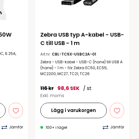
150W
Zebra USB typ A-kabel - USB-
C till USB - 1 m
C, 6.25A,
Art.nr:
CBL-TC5X-USBC2A-01
Zebra - USB-kabel - USB-C (hane) till USB A
(hane) - 1 m - för Zebra EC50, EC55,
MC2200, MC27, TC21, TC26
116 kr
98,6 SEK
/ st
Exkl. moms
Lägg i varukorgen
Jämför
Jämför
100+ i lager