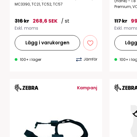
(hane) - 1.
MC3390, TC21, TC52, TC57
Premium, V
316 kr
268,6 SEK
/ st
117 kr
99
Exkl. moms
Exkl. mom
Lägg i varukorgen
Lägg
Jämför
100+ i lager
100+ i la
Kampanj