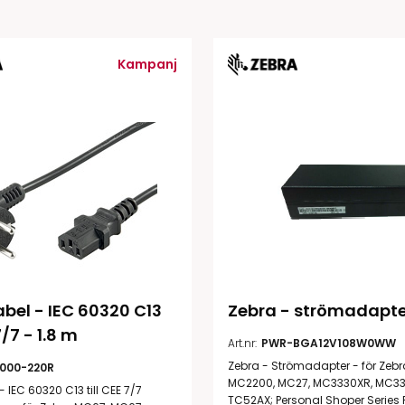
Tillbehör etikettprogram
Outlet-e
tioner
Outlet-
Kampanj
bel - IEC 60320 C13 
Zebra - strömadapte
7/7 - 1.8 m
Art.nr:
PWR-BGA12V108W0WW
Zebra - Strömadapter - för Zebra
6000-220R
MC2200, MC27, MC3330XR, MC33
 IEC 60320 C13 till CEE 7/7
TC52AX; Personal Shoper Series