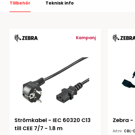
Tillbehör
Teknisk info
RFID antenner
Tillbehör arbetssta
RFID Streckkodsläsare
Kampanj
Strömkabel - IEC 60320 C13 
Zebra -
till CEE 7/7 - 1.8 m
Art.nr:
CBL-