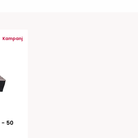
tiketter
BarTender
färgband
Loftware NiceLabel
Kampanj
- 50 