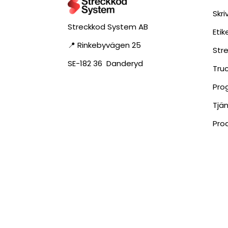
Skri
Streckkod System AB
Eti
📍 Rinkebyvägen 25
Str
SE-182 36 Danderyd
Tru
Pro
Tjä
Pro