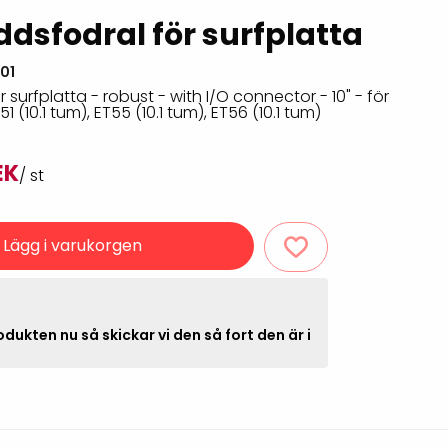
Rondering och verifiering
Tillbehör truckdatorer
ddsfodral för surfplatta
och pekskärmar
Datorlös etikettutskrift och
01
kopiering
 surfplatta - robust - with I/O connector - 10" - för
1 (10.1 tum), ET55 (10.1 tum), ET56 (10.1 tum)
EK
/ st
Lägg i varukorgen
handdatorer
dukten nu så skickar vi den så fort den är i
VISITIQ: Besökssystem
krivare
WMSIQ: Lagersystem
(WMS)
odsläsare
Seagull Scientific