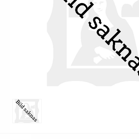
Print & Apply
Etiketthållare och t
Alukett
Kringutrustning
Förbrukning
Tag badge
bläckstråleskrivare
Tillbehör skrivare
Varningsetiketter
RFID Handdatorer
Batteridrivna
RFID Skrivare
arbetsstationer
RFID Etiketter
NB-serien
Fasta RFID Läsare
PC-serien