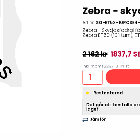
illbehör
Zebra - sky
Art.nr:
SG-ET5X-10RCSE4-
Zebra - Skyddsfodral för
Zebra ET50 (10.1 tum), ET5
2 162 kr
1837,7 S
Inkl. moms
2297,13 kr
/ st
Restnoterad
Etikettprogram
Outlet-
Det går att beställa pro
lager.
Mobile Device Management
Outlet-s
(MDM)
Jämför
Outlet-
Paketlösningar
streckk