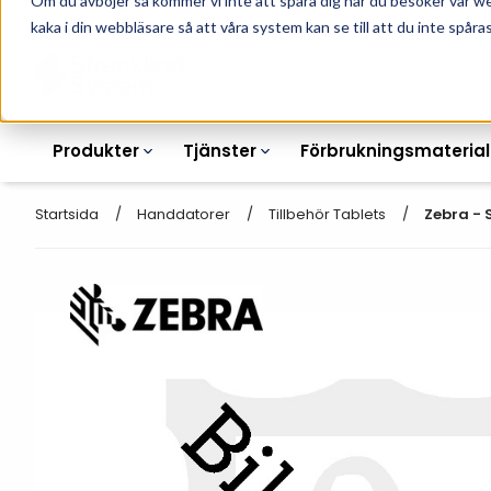
Om du avböjer så kommer vi inte att spåra dig när du besöker vår w
010-162 61 90
L
kaka i din webbläsare så att våra system kan se till att du inte spåras
Produkter
Tjänster
Förbrukningsmaterial
Startsida
Handdatorer
Tillbehör Tablets
Zebra - 
Etikettskrivare
Otryckta
Etiketter
Armbandsskrivare
Laseretikett_A4
Färgband
Kortskrivare
Streckkodsmenyer
Transportetiketter
Industriella
Hyllkantsmärkning
bläckstråleskrivare
Kvittorullar
Plastlister för hyllkanter