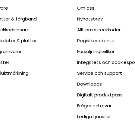
vare
Om oss
ketter & färgband
Nyhetsbrev
eckkodsläsare
Allt om streckkoder
ckdator & plattor
Registrera konto
gramvaror
Försäljningsvillkor
nster
Integritets och cookiespo
duktmärkning
Service och support
Downloads
Digitalt produktpass
Frågor och svar
Lediga tjänster