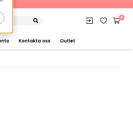
en
kning
0
onto
Kontakta oss
Outlet
siffran
orer
VISITIQ: Besökssystem
Truckdatorer
n
WMSIQ: Lagersystem (WMS)
Ruggade plattor
e Computers
Lager och logistikprogram
Pekskärmsdatorer
r handdatorer
Utlåning hyra och
inventering
Pekskärmar
r tablets