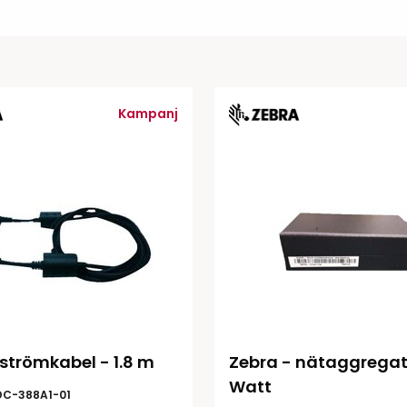
Tillbehör etikettprogram
Outlet-e
tioner
Outlet-
Kampanj
 strömkabel - 1.8 m
Zebra - nätaggregat 
Watt
DC-388A1-01