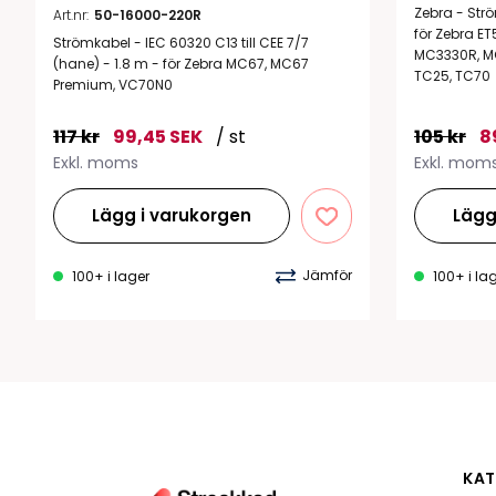
Zebra - Strö
Art.nr:
50-16000-220R
för Zebra E
Strömkabel - IEC 60320 C13 till CEE 7/7
MC3330R, M
(hane) - 1.8 m - för Zebra MC67, MC67
TC25, TC70
Premium, VC70N0
117 kr
99,45 SEK
/ st
105 kr
8
Exkl. moms
Exkl. mom
Lägg i varukorgen
Lägg
Jämför
100+ i lager
100+ i la
KAT