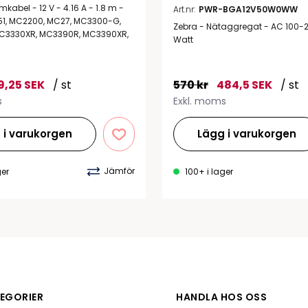
mkabel - 12 V - 4.16 A - 1.8 m -
Art.nr:
PWR-BGA12V50W0WW
T51, MC2200, MC27, MC3300-G,
Zebra - Nätaggregat - AC 100-2
C3330XR, MC3390R, MC3390XR,
Watt
9,25 SEK
/ st
570 kr
484,5 SEK
/ st
s
Exkl. moms
 i varukorgen
Lägg i varukorgen
Jämför
ger
100+ i lager
EGORIER
HANDLA HOS OSS