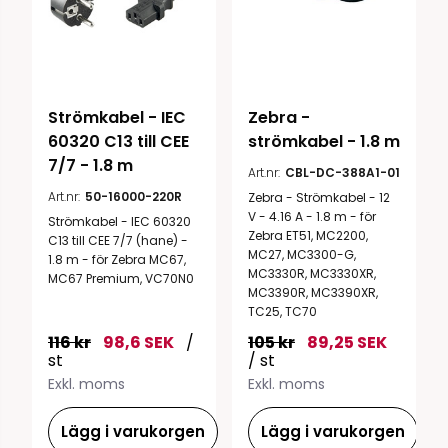
Strömkabel - IEC 
Zebra - 
60320 C13 till CEE 
strömkabel - 1.8 m
7/7 - 1.8 m
Art.nr:
CBL-DC-388A1-01
Art.nr:
50-16000-220R
Zebra - Strömkabel - 12
V - 4.16 A - 1.8 m - för
Strömkabel - IEC 60320
Zebra ET51, MC2200,
C13 till CEE 7/7 (hane) -
MC27, MC3300-G,
1.8 m - för Zebra MC67,
MC3330R, MC3330XR,
MC67 Premium, VC70N0
MC3390R, MC3390XR,
TC25, TC70
116 kr
98,6 SEK
/
105 kr
89,25 SEK
st
/ st
Exkl. moms
Exkl. moms
Lägg i varukorgen
Lägg i varukorgen