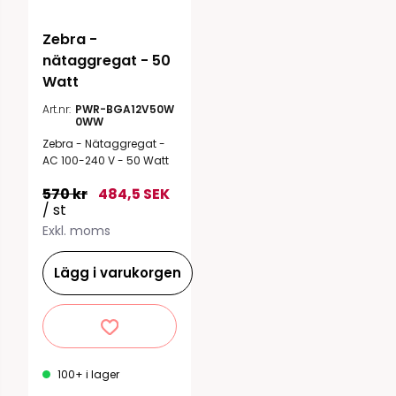
Zebra - 
nätaggregat - 50 
Watt
Art.nr:
PWR-BGA12V50W
0WW
Zebra - Nätaggregat -
AC 100-240 V - 50 Watt
570 kr
484,5 SEK
/ st
Exkl. moms
Lägg i varukorgen
100+ i lager