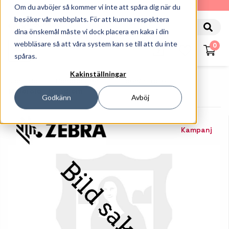
010-162 61 90
Om du avböjer så kommer vi inte att spåra dig när du
besöker vår webbplats. För att kunna respektera
dina önskemål måste vi dock placera en kaka i din
webbläsare så att våra system kan se till att du inte
0
spåras.
Kakinställningar
Startsida
Handdatorer
Tillbehör Tablets
Motorola - Handrem
Godkänn
Avböj
Kampanj