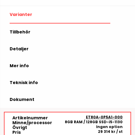
Varianter
Tillbehör
Detaljer
Mer info
Teknisk info
Dokument
ET80A-0P5A1-000
Artikelnummer
8GB RAM / 128GB SSD-i5-1130
Minne/processor
Ingen option
Övrigt
29 314 kr
/ st
Pris