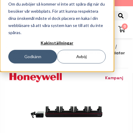
010-162 61 90
Om du avböjer så kommer vi inte att spåra dig när du
besöker vår webbplats. För att kunna respektera
dina önskemål måste vi dock placera en kaka i din
webbläsare så att våra system kan se till att du inte
0
spåras.
Kakinställningar
Startsida
Handdatorer
Tillbehör Handdatorer
Honeywell Booted Charge Base - Laddställ Till Handdator
Godkänn
Avböj
+ Strömadapter
Kampanj