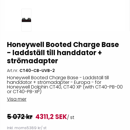
Honeywell Booted Charge Base
- laddställ till handdator +
strömadapter
Art.nr:
CT40-CB-UVB-2
Honeywell Booted Charge Base - Laddställ till
handdator + strömadapter - Europa - för
Honeywell Dolphin CT40, CT40 XP (with CT40-PB-00
or CT40-PB-XP)
Visa mer
5 072 kr
4311,2 SEK
/ st
Inkl. moms
5389 kr
/ st