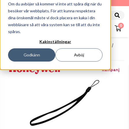
010-162 61 90
Om du avböjer så kommer vi inte att spåra dig när du
besöker vår webbplats. För att kunna respektera
dina önskemål måste vi dock placera en kaka i din
webbläsare så att våra system kan se till att du inte
0
spåras.
Kakinställningar
Startsida
Handdatorer
Tillbehör Handdatorer
Honeywell - Handledsrem
Godkänn
Avböj
Kampanj