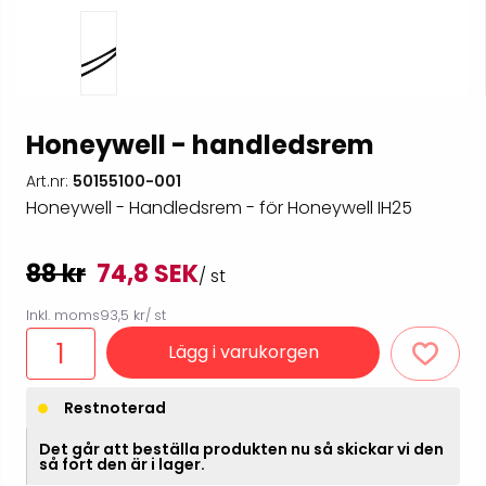
Honeywell - handledsrem
Art.nr:
50155100-001
Honeywell - Handledsrem - för Honeywell IH25
88 kr
74,8 SEK
/ st
Inkl. moms
93,5 kr
/ st
Lägg i varukorgen
Restnoterad
Det går att beställa produkten nu så skickar vi den
så fort den är i lager.