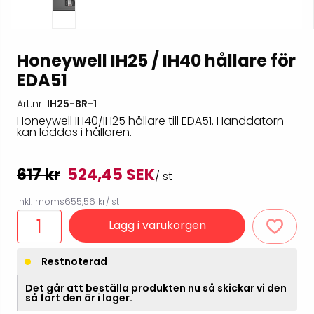
Honeywell IH25 / IH40 hållare för
EDA51
Art.nr:
IH25-BR-1
Honeywell IH40/IH25 hållare till EDA51. Handdatorn
kan laddas i hållaren.
617 kr
524,45 SEK
/ st
Inkl. moms
655,56 kr
/ st
Lägg i varukorgen
Restnoterad
Det går att beställa produkten nu så skickar vi den
så fort den är i lager.