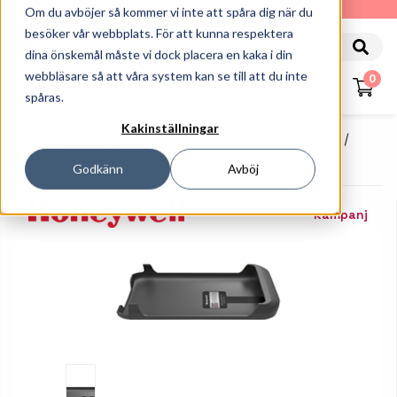
010-162 61 90
Om du avböjer så kommer vi inte att spåra dig när du
besöker vår webbplats. För att kunna respektera
dina önskemål måste vi dock placera en kaka i din
webbläsare så att våra system kan se till att du inte
0
spåras.
Kakinställningar
Startsida
Handdatorer
Tillbehör Handdatorer
Honeywell IH25 / IH40 Hållare För EDA51
Godkänn
Avböj
Kampanj