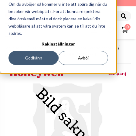
010-162 61 90
Om du avböjer så kommer vi inte att spåra dig när du
besöker vår webbplats. För att kunna respektera
dina önskemål måste vi dock placera en kaka i din
webbläsare så att våra system kan se till att du inte
0
spåras.
Kakinställningar
Startsida
Handdatorer
Tillbehör Handdatorer
Honeywell IH40 Hållare För CT40 Utan Skal
Godkänn
Avböj
Kampanj