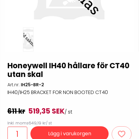
Honeywell IH40 hållare för CT40
utan skal
Art.nr:
IH25-BR-2
IH40/IH25 BRACKET FOR NON BOOTED CT40
611 kr
519,35 SEK
/ st
Inkl. moms
649,19 kr
/ st
Lägg i varukorgen