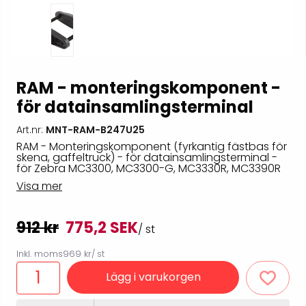
RAM - monteringskomponent -
för datainsamlingsterminal
Art.nr:
MNT-RAM-B247U25
RAM - Monteringskomponent (fyrkantig fästbas för
skena, gaffeltruck) - för datainsamlingsterminal -
för Zebra MC3300, MC3300-G, MC3330R, MC3390R
Visa mer
912 kr
775,2 SEK
/ st
Inkl. moms
969 kr
/ st
Lägg i varukorgen