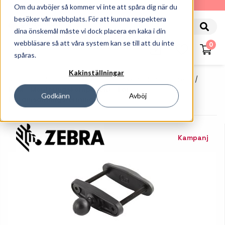
010-162 61 90
Om du avböjer så kommer vi inte att spåra dig när du
besöker vår webbplats. För att kunna respektera
dina önskemål måste vi dock placera en kaka i din
webbläsare så att våra system kan se till att du inte
0
spåras.
Kakinställningar
Startsida
Handdatorer
Tillbehör Handdatorer
RAM - Monteringskomponent - För
Godkänn
Avböj
Datainsamlingsterminal
Kampanj