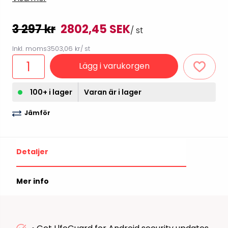
3 297 kr
2802,45 SEK
/ st
Inkl. moms
3503,06 kr
/ st
Lägg i varukorgen
100+ i lager
Varan är i lager
Jämför
Detaljer
Mer info