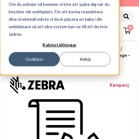
010-162 61 90
Om du avböjer så kommer vi inte att spåra dig när du
besöker vår webbplats. För att kunna respektera
dina önskemål måste vi dock placera en kaka i din
webbläsare så att våra system kan se till att du inte
0
spåras.
Kakinställningar
Startsida
Handdatorer
Tillbehör Handdatorer
Zebra OneCare Essential With Comprehensive Coverage -
Godkänn
Avböj
Utökat Serviceavtal - 3 År - Retur
Kampanj