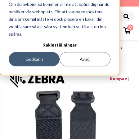
010-162 61 90
Om du avböjer så kommer vi inte att spåra dig när du
besöker vår webbplats. För att kunna respektera
dina önskemål måste vi dock placera en kaka i din
webbläsare så att våra system kan se till att du inte
0
spåras.
Kakinställningar
Startsida
Handdatorer
Tillbehör Handdatorer
Zebra - Handrem
Godkänn
Avböj
Kampanj