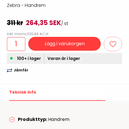
Zebra - Handrem
311 kr
264,35 SEK
/ st
Inkl. moms
330,44 kr
/ st
Lägg i varukorgen
100+ i lager
Varan är i lager
Jämför
Teknisk info
Produkttyp:
Handrem