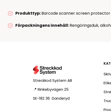
RFID antenner
Tillbehör arbetssta
Produkttyp:
Barcode scanner screen protector
RFID Streckkodsläsare
Förpackningens innehåll:
Rengöringsduk, alkoh
KAT
Skri
Streckkod System AB
Eti
📍 Rinkebyvägen 25
Str
SE-182 36 Danderyd
Tru
Pro