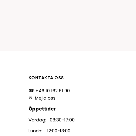
tiketter
BarTender
färgband
Loftware NiceLabel
KONTAKTA OSS
☎ +46 10 162 61 90
✉
Mejla oss
Öppettider
Vardag: 08:30-17:00
Lunch: 12:00-13:00