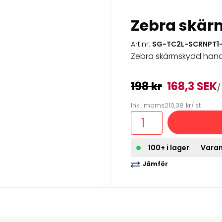
illbehör
Zebra skär
Art.nr:
SG-TC2L-SCRNPT1-
Zebra skärmskydd han
198 kr
168,3 SEK
/
Inkl. moms
210,38 kr
/ st
100+ i lager
Varan 
Etikettprogram
Outlet-
Jämför
Mobile Device Management
Outlet-s
(MDM)
Outlet-
Paketlösningar
streckk