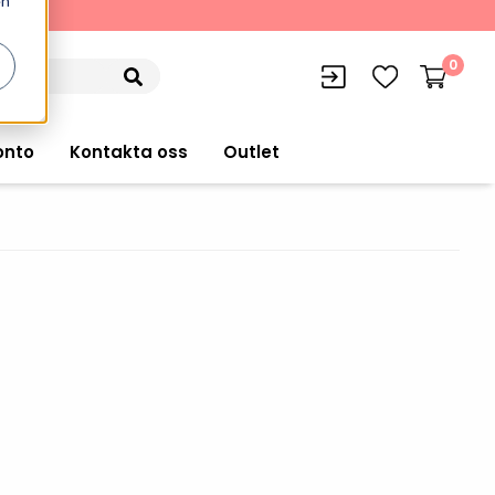
en
kning
0
onto
Kontakta oss
Outlet
siffran
orer
VISITIQ: Besökssystem
Truckdatorer
n
WMSIQ: Lagersystem (WMS)
Ruggade plattor
e Computers
Lager och logistikprogram
Pekskärmsdatorer
r handdatorer
Utlåning hyra och
inventering
Pekskärmar
r tablets