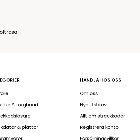
Tillbehör etikettprogram
Outlet-e
tioner
Outlet-
oltrasa
EGORIER
HANDLA HOS OSS
vare
Om oss
ketter & färgband
Nyhetsbrev
eckkodsläsare
Allt om streckkoder
ckdator & plattor
Registrera konto
gramvaror
Försäljningsvillkor