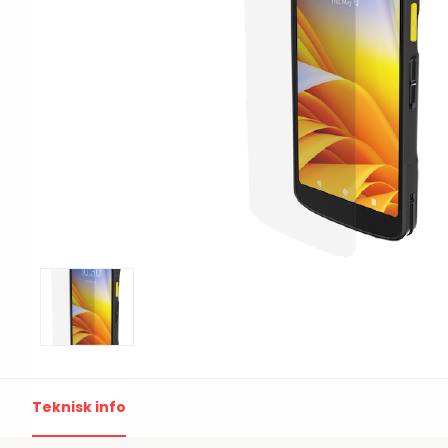
Print & Apply
Etiketthållare och t
Alukett
Kringutrustning
Förbrukning
Tag badge
bläckstråleskrivare
Tillbehör skrivare
Varningsetiketter
RFID Handdatorer
Batteridrivna
RFID Skrivare
arbetsstationer
RFID Etiketter
NB-serien
Teknisk info
Fasta RFID Läsare
PC-serien