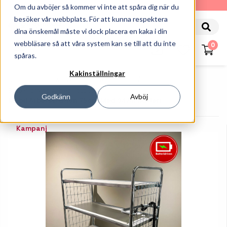
010-162 61 90
Om du avböjer så kommer vi inte att spåra dig när du
besöker vår webbplats. För att kunna respektera
dina önskemål måste vi dock placera en kaka i din
webbläsare så att våra system kan se till att du inte
0
spåras.
Kakinställningar
Startsida
Arbetsstationer På Hjul
Batteridrivna Arbetsstationer
Godkänn
Avböj
Mobil Arbetsstation 75cm Med 94Ah Batteri
Kampanj