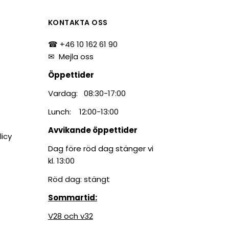
tiketter
BarTender
färgband
KONTAKTA OSS
Loftware NiceLabel
☎ +46 10 162 61 90
✉
Mejla oss
Öppettider
Vardag: 08:30-17:00
Lunch: 12:00-13:00
Avvikande öppettider
licy
Dag före röd dag stänger vi
kl. 13:00
Röd dag: stängt
Sommartid:
V28 och v32