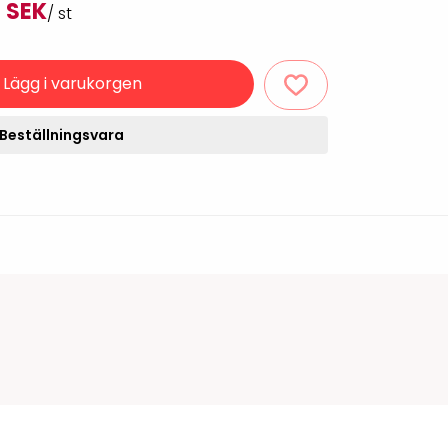
 SEK
/ st
Rondering och verifiering
Tillbehör truckdatorer
och pekskärmar
Datorlös etikettutskrift och
kopiering
Lägg i varukorgen
Beställningsvara
handdatorer
VISITIQ: Besökssystem
krivare
WMSIQ: Lagersystem
(WMS)
odsläsare
Seagull Scientific