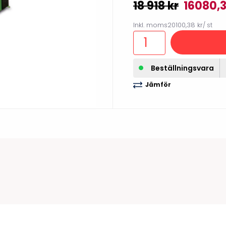
18 918 kr
16080,3
illbehör
Inkl. moms
20100,38 kr
/ st
Beställningsvara
Jämför
Etikettprogram
Outlet-
Mobile Device Management
Outlet-s
(MDM)
Outlet-
Paketlösningar
streckk