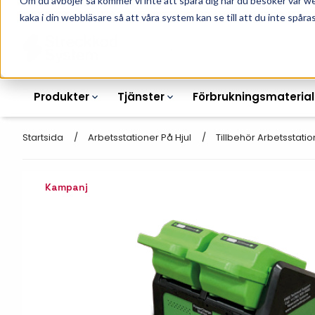
Om du avböjer så kommer vi inte att spåra dig när du besöker vår w
010-162 61 90
L
kaka i din webbläsare så att våra system kan se till att du inte spåras
Produkter
Tjänster
Förbrukningsmaterial
Startsida
Arbetsstationer På Hjul
Tillbehör Arbetsstatio
Kampanj
Etikettskrivare
Otryckta
Etiketter
Armbandsskrivare
Laseretikett_A4
Färgband
Kortskrivare
Streckkodsmenyer
Transportetiketter
Industriella
Hyllkantsmärkning
bläckstråleskrivare
Kvittorullar
Plastlister för hyllkanter