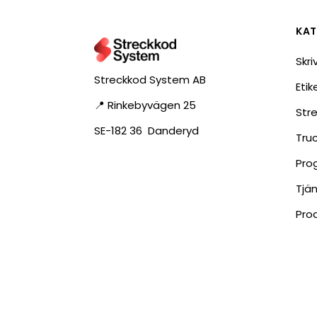
RFID antenner
Tillbehör arbetssta
KAT
RFID Streckkodsläsare
Skri
Streckkod System AB
Eti
📍 Rinkebyvägen 25
Str
SE-182 36 Danderyd
Tru
Pro
Tjä
Pro