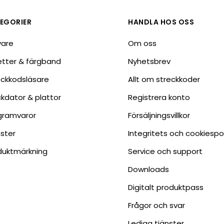
Tillbehör etikettprogram
Outlet-e
tioner
Outlet-
EGORIER
HANDLA HOS OSS
vare
Om oss
ketter & färgband
Nyhetsbrev
eckkodsläsare
Allt om streckkoder
ckdator & plattor
Registrera konto
gramvaror
Försäljningsvillkor
nster
Integritets och cookiespo
duktmärkning
Service och support
Downloads
Digitalt produktpass
Frågor och svar
Lediga tjänster