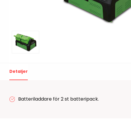
Print & Apply
Etiketthållare och t
Alukett
Kringutrustning
Förbrukning
Tag badge
bläckstråleskrivare
Tillbehör skrivare
Varningsetiketter
Detaljer
RFID Handdatorer
Batteriladdare för 2 st batteripack.
Batteridrivna
RFID Skrivare
arbetsstationer
RFID Etiketter
NB-serien
Fasta RFID Läsare
PC-serien