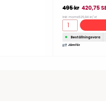
illbehör
495 kr
420,75 S
Inkl. moms
525,94 kr
/ st
Beställningsvara
Jämför
Etikettprogram
Outlet-
Mobile Device Management
Outlet-s
(MDM)
Outlet-
Paketlösningar
streckk