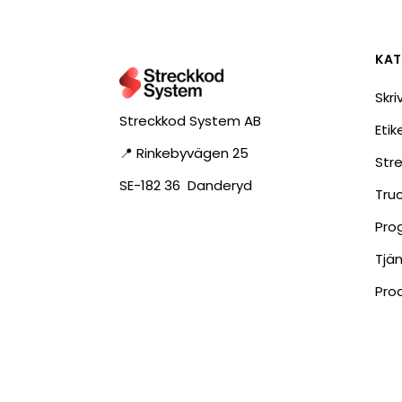
RFID antenner
Tillbehör arbetssta
RFID Streckkodsläsare
KAT
Skri
Streckkod System AB
Eti
📍 Rinkebyvägen 25
Str
SE-182 36 Danderyd
Tru
Pro
Tjä
Pro