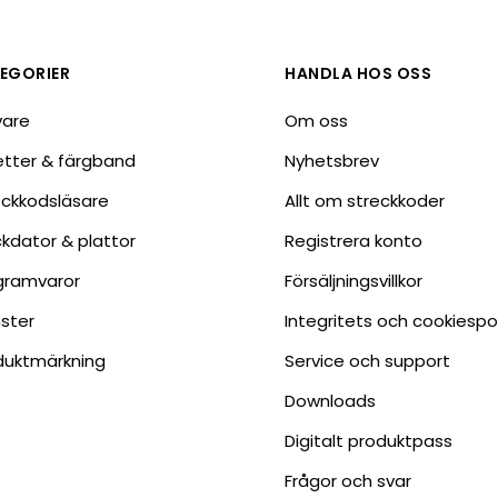
Tillbehör etikettprogram
Outlet-e
tioner
Outlet-
EGORIER
HANDLA HOS OSS
vare
Om oss
ketter & färgband
Nyhetsbrev
eckkodsläsare
Allt om streckkoder
ckdator & plattor
Registrera konto
gramvaror
Försäljningsvillkor
nster
Integritets och cookiespo
duktmärkning
Service och support
Downloads
Digitalt produktpass
Frågor och svar