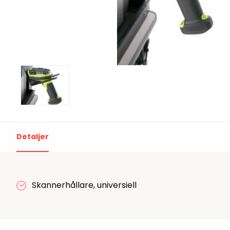
Print & Apply
Etiketthållare och t
Alukett
Kringutrustning
Förbrukning
Tag badge
bläckstråleskrivare
Tillbehör skrivare
Varningsetiketter
Detaljer
RFID Handdatorer
Batteridrivna
RFID Skrivare
Skannerhållare, universiell
arbetsstationer
RFID Etiketter
NB-serien
Fasta RFID Läsare
PC-serien