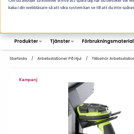
Om du avböjer så kommer vi inte att spåra dig när du besöker vår w
010-162 61 90
L
kaka i din webbläsare så att våra system kan se till att du inte spåras
Produkter
Tjänster
Förbrukningsmaterial
Startsida
Arbetsstationer På Hjul
Tillbehör Arbetsstatio
Kampanj
Etikettskrivare
Otryckta
Etiketter
Armbandsskrivare
Laseretikett_A4
Färgband
Kortskrivare
Streckkodsmenyer
Transportetiketter
Industriella
Hyllkantsmärkning
bläckstråleskrivare
Kvittorullar
Plastlister för hyllkanter