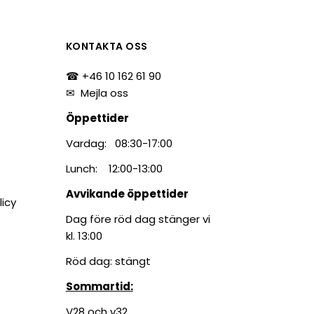
tiketter
BarTender
färgband
Loftware NiceLabel
KONTAKTA OSS
☎ +46 10 162 61 90
✉
Mejla oss
Öppettider
Vardag: 08:30-17:00
Lunch: 12:00-13:00
Avvikande öppettider
licy
Dag före röd dag stänger vi
kl. 13:00
Röd dag: stängt
Sommartid:
V28 och v32