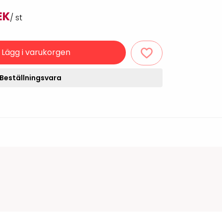
Rondering och verifiering
Tillbehör truckdatorer
EK
/ st
och pekskärmar
Datorlös etikettutskrift och
kopiering
Lägg i varukorgen
Beställningsvara
handdatorer
VISITIQ: Besökssystem
krivare
WMSIQ: Lagersystem
(WMS)
odsläsare
Seagull Scientific