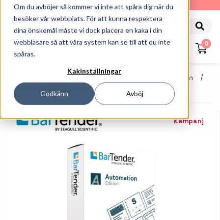
010-162 61 90
Om du avböjer så kommer vi inte att spåra dig när du
besöker vår webbplats. För att kunna respektera
dina önskemål måste vi dock placera en kaka i din
webbläsare så att våra system kan se till att du inte
0
spåras.
Kakinställningar
Startsida
Programvaror
Tillbehör Etikettprogram
BarTender 2022 Automation
Godkänn
Avböj
Kampanj