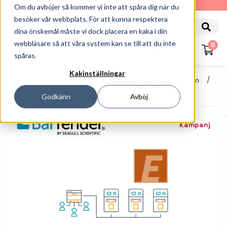
010-162 61 90
Om du avböjer så kommer vi inte att spåra dig när du
besöker vår webbplats. För att kunna respektera
dina önskemål måste vi dock placera en kaka i din
webbläsare så att våra system kan se till att du inte
0
spåras.
Kakinställningar
Startsida
Programvaror
Tillbehör Etikettprogram
BarTender 2022 Enterprise
Godkänn
Avböj
Kampanj