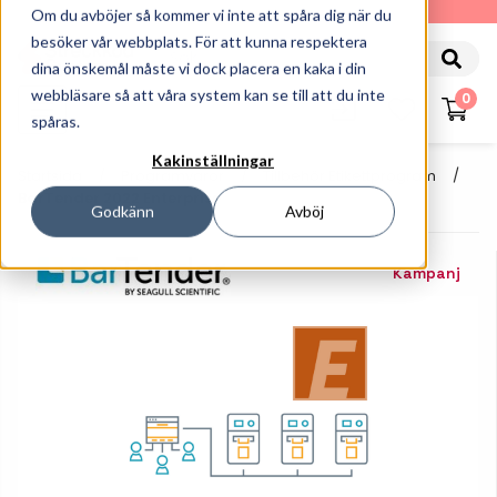
010-162 61 90
Om du avböjer så kommer vi inte att spåra dig när du
besöker vår webbplats. För att kunna respektera
dina önskemål måste vi dock placera en kaka i din
webbläsare så att våra system kan se till att du inte
0
spåras.
Kakinställningar
Startsida
Programvaror
Tillbehör Etikettprogram
BarTender 2022 Enterprise
Godkänn
Avböj
Kampanj