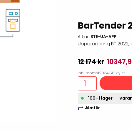
illbehör
BarTender 2
Art.nr:
BTE-UA-APP
Uppgradering BT 2022, ap
12 174 kr
10347,9
Inkl. moms
12934,88 kr
/ st
Etikettprogram
Outlet-
100+ i lager
Varan 
Mobile Device Management
Outlet-s
Jämför
(MDM)
Outlet-
Paketlösningar
streckk