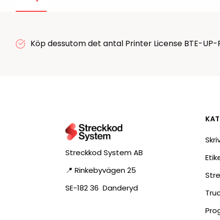
RFID antenner
Tillbehör arbetssta
RFID Streckkodsläsare
Köp dessutom det antal Printer License BTE-UP-P
KAT
Skri
Streckkod System AB
Eti
📍 Rinkebyvägen 25
Str
SE-182 36 Danderyd
Tru
Pro