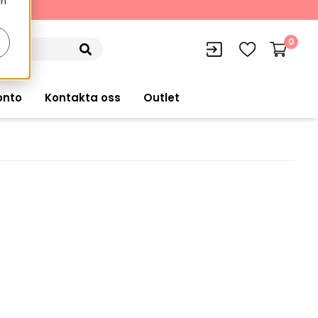
en
kning
0
onto
Kontakta oss
Outlet
siffran
orer
VISITIQ: Besökssystem
Truckdatorer
n
WMSIQ: Lagersystem (WMS)
Ruggade plattor
e Computers
Lager och logistikprogram
Pekskärmsdatorer
r handdatorer
Utlåning hyra och
inventering
Pekskärmar
r tablets