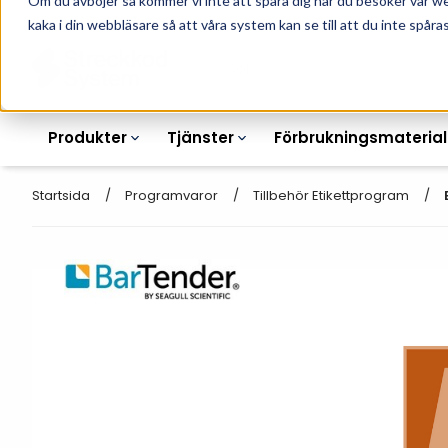
Om du avböjer så kommer vi inte att spåra dig när du besöker vår w
010-162 61 90
L
kaka i din webbläsare så att våra system kan se till att du inte spåras
Produkter
Tjänster
Förbrukningsmaterial
Startsida
Programvaror
Tillbehör Etikettprogram
Etikettskrivare
Otryckta
Etiketter
Armbandsskrivare
Laseretikett_A4
Färgband
Kortskrivare
Streckkodsmenyer
Transportetiketter
Industriella
Hyllkantsmärkning
bläckstråleskrivare
Kvittorullar
Plastlister för hyllkanter