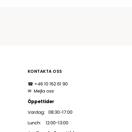
tiketter
BarTender
färgband
Loftware NiceLabel
KONTAKTA OSS
☎ +46 10 162 61 90
✉
Mejla oss
Öppettider
Vardag: 08:30-17:00
Lunch: 12:00-13:00