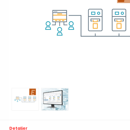
Print & Apply
Etiketthållare och t
Alukett
Kringutrustning
Förbrukning
Tag badge
bläckstråleskrivare
Tillbehör skrivare
Varningsetiketter
RFID Handdatorer
Batteridrivna
RFID Skrivare
arbetsstationer
RFID Etiketter
NB-serien
Fasta RFID Läsare
PC-serien
Detaljer