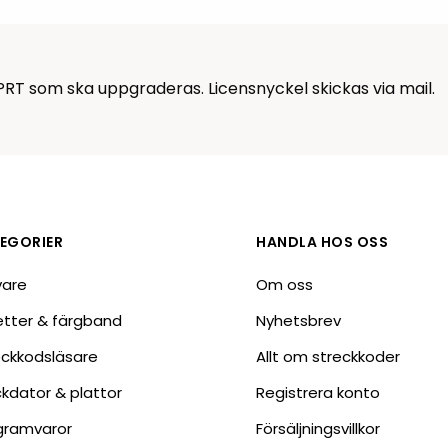
Tillbehör etikettprogram
Outlet-e
tioner
Outlet-
RT som ska uppgraderas. Licensnyckel skickas via mail.
EGORIER
HANDLA HOS OSS
vare
Om oss
ketter & färgband
Nyhetsbrev
eckkodsläsare
Allt om streckkoder
ckdator & plattor
Registrera konto
gramvaror
Försäljningsvillkor