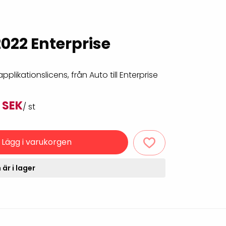
Rondering och verifiering
Tillbehör truckdatorer
och pekskärmar
Datorlös etikettutskrift och
kopiering
022 Enterprise
plikationslicens, från Auto till Enterprise
 SEK
/ st
Lägg i varukorgen
handdatorer
är i lager
VISITIQ: Besökssystem
krivare
WMSIQ: Lagersystem
(WMS)
odsläsare
Seagull Scientific