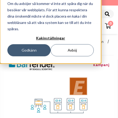
010-162 61 90
Om du avböjer så kommer vi inte att spåra dig när du
besöker vår webbplats. För att kunna respektera
dina önskemål måste vi dock placera en kaka i din
webbläsare så att våra system kan se till att du inte
0
spåras.
Kakinställningar
Startsida
Programvaror
Tillbehör Etikettprogram
BarTender 2022 Enterprise
Godkänn
Avböj
Kampanj