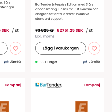
r. 3års
BarTender Enterprise Edition med 3 års
ateringar
abonnemang. Licens för 10st skrivare och
obegränsat antal datorer. Inklusive
standard support.
 SEK
/ st
73 825 kr
62751,25 SEK
/ st
Exkl. moms
n
Lägg i varukorgen
Jämför
Jämför
100+ i lager
Kampanj
Kampanj