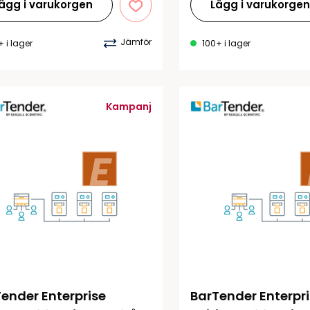
ägg i varukorgen
Lägg i varukorge
Jämför
+ i lager
100+ i lager
Kampanj
ender Enterprise 
BarTender Enterpri