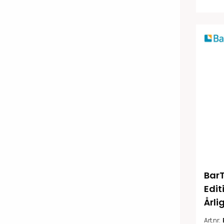
BarT
Edit
Årl
Art.nr: