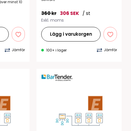
tiketter
ver minst 10
BarTender
färgband
360 kr
306 SEK
/ st
Loftware NiceLabel
Exkl. moms
Lägg i varukorgen
Jämför
Jämför
100+ i lager