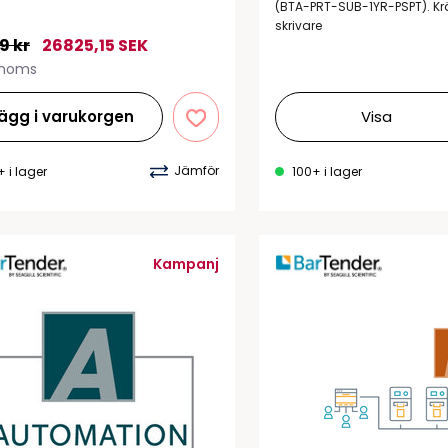
Tillbehör etikettprogram
Outlet-e
(BTA-PRT-SUB-1YR-PSPT). Krä
skrivare
tioner
Outlet-
9 kr
26825,15 SEK
 moms
ägg i varukorgen
Visa
Jämför
+ i lager
100+ i lager
Kampanj