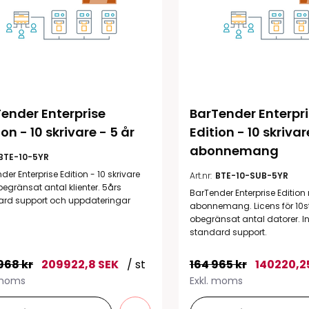
ender Enterprise 
BarTender Enterpri
ion - 10 skrivare - 5 år
Edition - 10 skrivar
abonnemang
BTE-10-5YR
der Enterprise Edition - 10 skrivare
Art.nr:
BTE-10-SUB-5YR
begränsat antal klienter. 5års
BarTender Enterprise Edition
ard support och uppdateringar
abonnemang. Licens för 10st
obegränsat antal datorer. In
standard support.
968 kr
209922,8 SEK
/ st
164 965 kr
140220,2
 moms
Exkl. moms