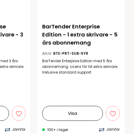
se 
BarTender Enterprise 
ivare - 3 
Edition - 1 extra skrivare - 5 
års abonnemang
Art.nr:
BTE-PRT-SUB-5YR
 med 3 års
BarTender Enterprise Edition med 5 års
xtra skrivare.
abonnemang. Licens för 1st extra skrivare.
Inklusive standard support.
Visa
Jämför
Jämför
100+ i lager