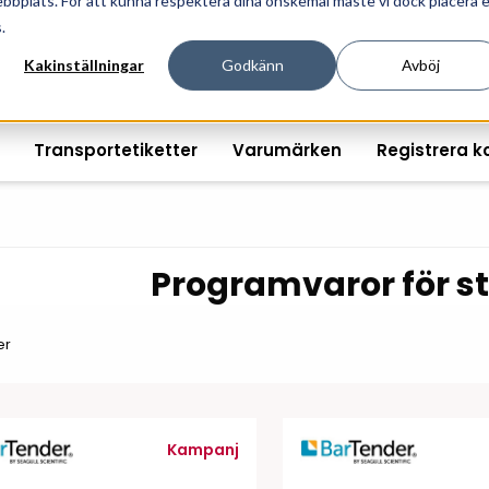
ebbplats. För att kunna respektera dina önskemål måste vi dock placera 
ösningar för professionell informationshantering och mär
.
Kakinställningar
Godkänn
Avböj
Transportetiketter
Varumärken
Registrera k
Programvaror för s
Printshopen svartvita-
Handhållna streckkodsläsare
Räkna ut EAN kontroll
Handdat
etiketter
er
Bordsstreckkodsläsare
Order offertförfråga
Tablets
Digital printshop
streckkodsoriginal
Fingerskanners
Wearabl
färgetiketter
Streckkodsverifierare
Tillbehö
Tryckta etiketter
Kampanj
Tillbehör streckkodsläsare
Tillbehö