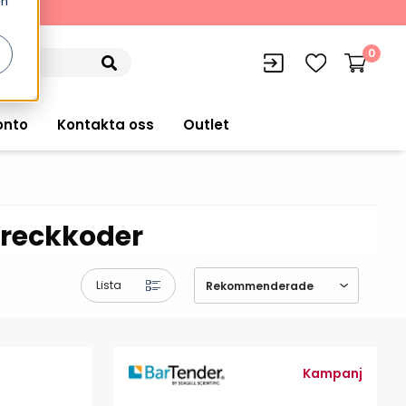
en
kning
0
onto
Kontakta oss
Outlet
treckkoder
siffran
orer
VISITIQ: Besökssystem
Truckdatorer
Lista
n
WMSIQ: Lagersystem (WMS)
Ruggade plattor
e Computers
Lager och logistikprogram
Pekskärmsdatorer
r handdatorer
Utlåning hyra och
Kampanj
inventering
Pekskärmar
r tablets