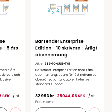
se 
BarTender Enterprise 
e - 5 års 
Edition - 10 skrivare - Årligt 
abonnemang
Art.nr:
BTE-10-SUB-1YR
 med 5 års
BarTender Enterprise Edition med 1 års
 skrivare och
abonnemang. Licens för 10st skrivare och
klusive
obegränsat antal datorer. Inklusive
standard support.
5 SEK
/ st
32 993 kr
28044,05 SEK
/ st
Exkl. moms