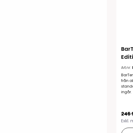
BarT
Edit
Art.nr:
BarTen
från o
stand
ingår.
246 
Exkl.