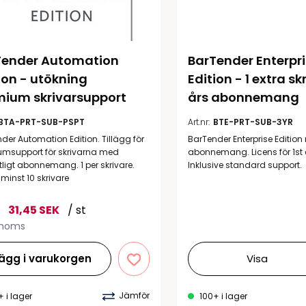
Tender Automation 
BarTender Enterpri
ion - utökning 
Edition - 1 extra skr
mium skrivarsupport
års abonnemang
BTA-PRT-SUB-PSPT
Art.nr:
BTE-PRT-SUB-3YR
der Automation Edition. Tillägg för
BarTender Enterprise Edition
umsupport för skrivarna med
abonnemang. Licens för 1st e
igt abonnemang. 1 per skrivare.
Inklusive standard support.
 minst 10 skrivare
31,45 SEK
/ st
 moms
ägg i varukorgen
Visa
Jämför
+ i lager
100+ i lager