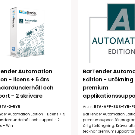
illbehör
Tender Automation 
BarTender Automa
ion - licens + 5 års 
Edition - utökning 
ndardunderhåll och 
premium 
Etikettprogram
Outlet-
ort - 2 skrivare
applikationssuppo
Mobile Device Management
Outlet-s
BTA-2-5YR
Art.nr:
BTA-APP-SUB-1YR-P
(MDM)
der Automation Edition - Licens + 5
BarTender Automation Edition
Outlet-
andardunderhåll och support - 2
premiumsupport för progr
Paketlösningar
streckk
re - Win
årlig förlängning. Kräver at
tecknar premiumsupport för 