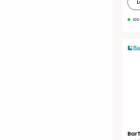
L
100
BarT