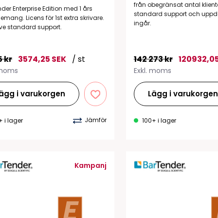
från obegränsat antal kliente
der Enterprise Edition med 1 års
standard support och uppd
mang. Licens för 1st extra skrivare.
ingår.
ive standard support.
5 kr
3574,25 SEK
/ st
142 273 kr
120932,05
 moms
Exkl. moms
ägg i varukorgen
Lägg i varukorge
Jämför
+ i lager
100+ i lager
Kampanj