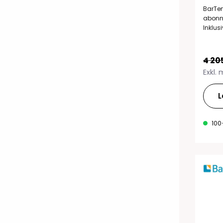
BarTen
abonne
Inklus
4 20
Exkl.
L
100