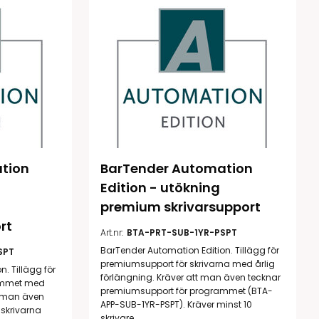
Rondering och verifiering
Tillbehör truckdatorer
och pekskärmar
Datorlös etikettutskrift och
kopiering
tion 
BarTender Automation 
Edition - utökning 
premium skrivarsupport
handdatorer
rt
Art.nr:
BTA-PRT-SUB-1YR-PSPT
VISITIQ: Besökssystem
krivare
BarTender Automation Edition. Tillägg för
SPT
premiumsupport för skrivarna med årlig
WMSIQ: Lagersystem
. Tillägg för
förlängning. Kräver att man även tecknar
ammet med
(WMS)
premiumsupport för programmet (BTA-
odsläsare
t man även
APP-SUB-1YR-PSPT). Kräver minst 10
skrivarna
Seagull Scientific
skrivare