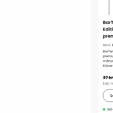
Bar
Edit
pre
Art.nr:
BarTen
premi
månatl
Kräver
37 kr
Exkl.
L
100