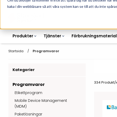
Om du avböjer så kommer vi inte att spåra dig när du besöker vår w
010-162 61 90
L
kaka i din webbläsare så att våra system kan se till att du inte spåras
Produkter
Tjänster
Förbrukningsmaterial
Startsida
Programvaror
Kategorier
Etikettskrivare
Otryckta
Etiketter
334 Produkt/
Armbandsskrivare
Laseretikett_A4
Programvaror
Färgband
Etikettprogram
Kortskrivare
Streckkodsmenyer
Mobile Device Management
Transportetiketter
Industriella
Hyllkantsmärkning
(MDM)
bläckstråleskrivare
Kvittorullar
Paketlösningar
Plastlister för hyllkanter