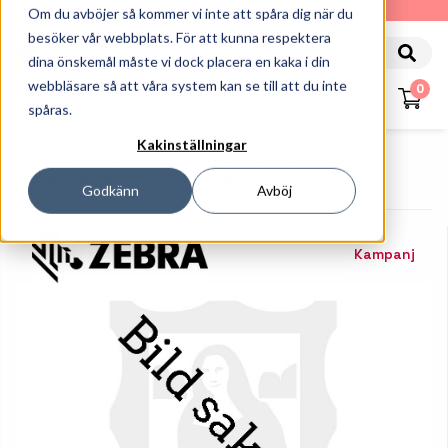
010-162 61 90
Om du avböjer så kommer vi inte att spåra dig när du
besöker vår webbplats. För att kunna respektera
dina önskemål måste vi dock placera en kaka i din
webbläsare så att våra system kan se till att du inte
0
spåras.
Kakinställningar
Startsida
Skrivare
Tillbehör Skrivare
Zebra - Spindelenhet För Bandmatning
Godkänn
Avböj
Kampanj