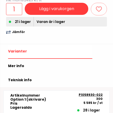
Inkl. moms
1249,5 kr
/ st
Lägg i varukorgen
21 i lager
Varan är i lager
Jämför
Varianter
Mer info
Teknisk info
P1058930-022
Artikelnummer
300
Option 1 (skrivare)
5 585 kr
/ st
Pris
Lagersaldo
28 i lager