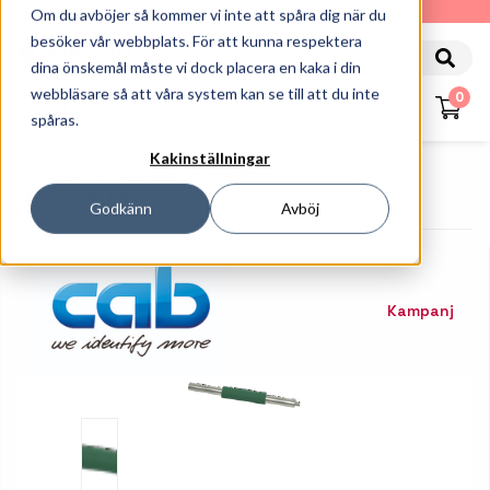
010-162 61 90
Om du avböjer så kommer vi inte att spåra dig när du
besöker vår webbplats. För att kunna respektera
dina önskemål måste vi dock placera en kaka i din
webbläsare så att våra system kan se till att du inte
0
spåras.
Kakinställningar
Startsida
Skrivare
Tillbehör Skrivare
Skrivarvals DR4-M60
Godkänn
Avböj
Kampanj