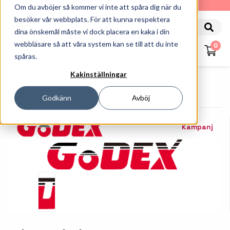
010-162 61 90
Om du avböjer så kommer vi inte att spåra dig när du
besöker vår webbplats. För att kunna respektera
dina önskemål måste vi dock placera en kaka i din
webbläsare så att våra system kan se till att du inte
0
spåras.
Kakinställningar
Startsida
Skrivare
Tillbehör Skrivare
Dispensieringsmodul, Godex RT700/RT863
Godkänn
Avböj
Kampanj