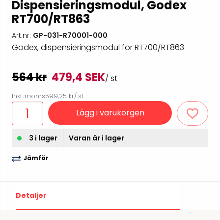
Dispensieringsmodul, Godex
RT700/RT863
Art.nr:
GP-031-R70001-000
Godex, dispensieringsmodul för RT700/RT863
564 kr
479,4 SEK
/ st
Inkl. moms
599,25 kr
/ st
Lägg i varukorgen
3 i lager
Varan är i lager
Jämför
Detaljer