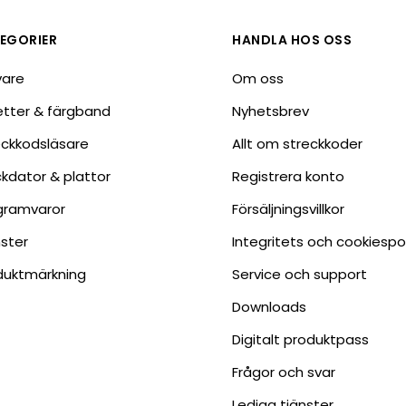
Tillbehör etikettprogram
Outlet-e
tioner
Outlet-
EGORIER
HANDLA HOS OSS
vare
Om oss
ketter & färgband
Nyhetsbrev
eckkodsläsare
Allt om streckkoder
ckdator & plattor
Registrera konto
gramvaror
Försäljningsvillkor
nster
Integritets och cookiespo
duktmärkning
Service och support
Downloads
Digitalt produktpass
Frågor och svar
Lediga tjänster