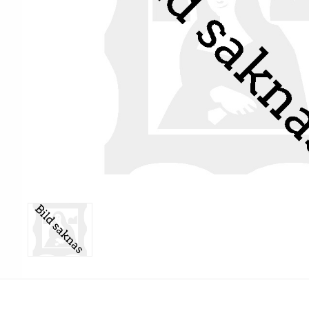
Print & Apply
Etiketthållare och t
Alukett
Kringutrustning
Förbrukning
Tag badge
bläckstråleskrivare
Tillbehör skrivare
Varningsetiketter
RFID Handdatorer
Batteridrivna
RFID Skrivare
arbetsstationer
RFID Etiketter
NB-serien
Fasta RFID Läsare
PC-serien