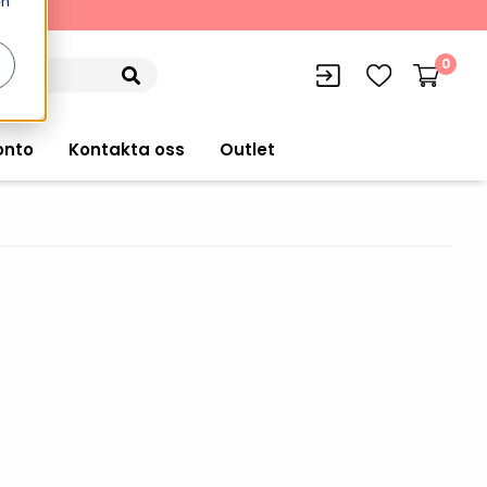
en
kning
0
onto
Kontakta oss
Outlet
siffran
orer
VISITIQ: Besökssystem
Truckdatorer
n
WMSIQ: Lagersystem (WMS)
Ruggade plattor
e Computers
Lager och logistikprogram
Pekskärmsdatorer
r handdatorer
Utlåning hyra och
inventering
Pekskärmar
r tablets