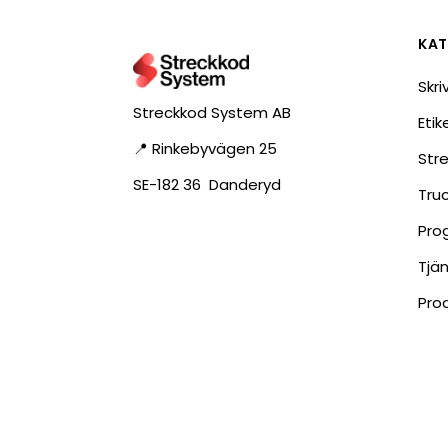
RFID antenner
Tillbehör arbetssta
KAT
RFID Streckkodsläsare
Skri
Streckkod System AB
Eti
📍 Rinkebyvägen 25
Str
SE-182 36 Danderyd
Tru
Pro
Tjä
Pro