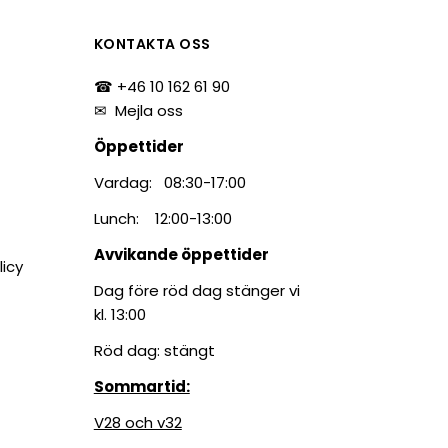
tiketter
BarTender
färgband
KONTAKTA OSS
Loftware NiceLabel
☎ +46 10 162 61 90
✉
Mejla oss
Öppettider
Vardag: 08:30-17:00
Lunch: 12:00-13:00
Avvikande öppettider
licy
Dag före röd dag stänger vi
kl. 13:00
Röd dag: stängt
Sommartid:
V28 och v32