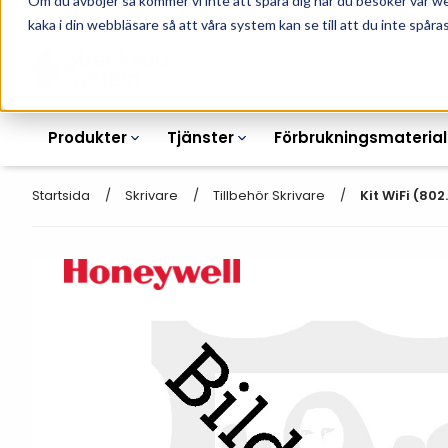
Om du avböjer så kommer vi inte att spåra dig när du besöker vår w
010-162 61 90
L
kaka i din webbläsare så att våra system kan se till att du inte spåras
Produkter
Tjänster
Förbrukningsmaterial
Startsida
Skrivare
Tillbehör Skrivare
Kit WiFi (802
Etikettskrivare
Otryckta
Etiketter
Armbandsskrivare
Laseretikett_A4
Färgband
Kortskrivare
Streckkodsmenyer
Transportetiketter
Industriella
Hyllkantsmärkning
bläckstråleskrivare
Kvittorullar
Plastlister för hyllkanter