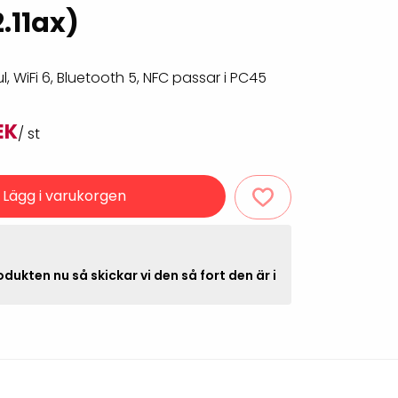
Rondering och verifiering
2.11ax)
Tillbehör truckdatorer
och pekskärmar
Datorlös etikettutskrift och
kopiering
, WiFi 6, Bluetooth 5, NFC passar i PC45
EK
/ st
Lägg i varukorgen
dukten nu så skickar vi den så fort den är i
handdatorer
VISITIQ: Besökssystem
krivare
WMSIQ: Lagersystem
(WMS)
odsläsare
Seagull Scientific