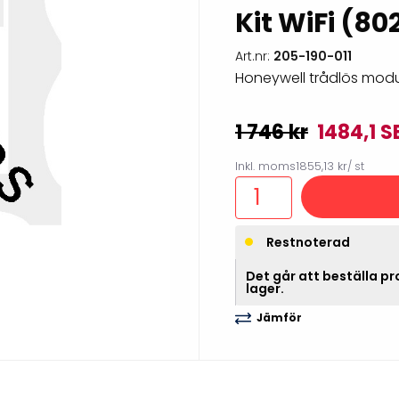
Kit WiFi (80
illbehör
Art.nr:
205-190-011
Honeywell trådlös modul
1 746 kr
1484,1 S
Inkl. moms
1855,13 kr
/ st
Restnoterad
Det går att beställa pro
Etikettprogram
Outlet-
lager.
Mobile Device Management
Outlet-s
Jämför
(MDM)
Outlet-
Paketlösningar
streckk