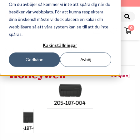
010-162 61 90
Om du avböjer så kommer vi inte att spåra dig när du
besöker vår webbplats. För att kunna respektera
dina önskemål måste vi dock placera en kaka i din
webbläsare så att våra system kan se till att du inte
0
spåras.
Kakinställningar
Startsida
Skrivare
Tillbehör Skrivare
Sax Linerless PC45D
Godkänn
Avböj
Kampanj