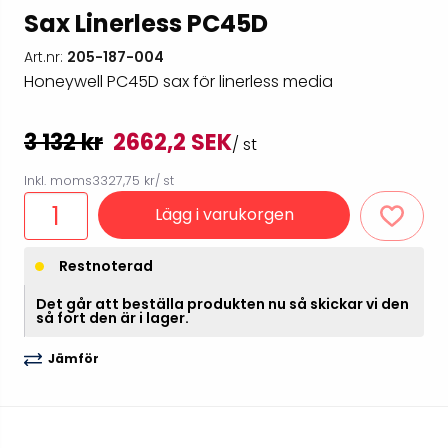
Sax Linerless PC45D
Art.nr:
205-187-004
Honeywell PC45D sax för linerless media
3 132 kr
2662,2 SEK
/ st
Inkl. moms
3327,75 kr
/ st
Lägg i varukorgen
Restnoterad
Det går att beställa produkten nu så skickar vi den
så fort den är i lager.
Jämför