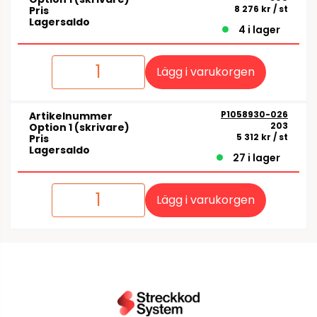
8 276 kr
/ st
Pris
Lagersaldo
4 i lager
Lägg i varukorgen
P1058930-026
Artikelnummer
203
Option 1 (skrivare)
5 312 kr
/ st
Pris
Lagersaldo
27 i lager
Lägg i varukorgen