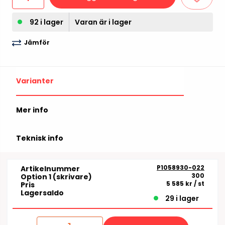
92 i lager
Varan är i lager
Jämför
Varianter
Mer info
Teknisk info
P1058930-022
Artikelnummer
300
Option 1 (skrivare)
5 585 kr
/ st
Pris
Lagersaldo
29 i lager