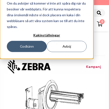
010-162 61 90
Om du avböjer så kommer vi inte att spåra dig när du
besöker vår webbplats. För att kunna respektera
dina önskemål måste vi dock placera en kaka i din
webbläsare så att våra system kan se till att du inte
0
spåras.
Kakinställningar
Startsida
Skrivare
Tillbehör Skrivare
Zebra - Spindel- Och Motorsats För
Godkänn
Avböj
Skyddspappersuppsamling
Kampanj