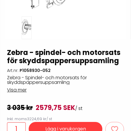
Zebra - spindel- och motorsats
för skyddspappersuppsamling
Art.nr:
P1058930-052
Zebra - Spindel- och motorsats för
skyddspappersuppsamling
Visa mer
3 035 kr
2579,75 SEK
/ st
Inkl. moms
3224,69 kr
/ st
Lägg i varukorgen