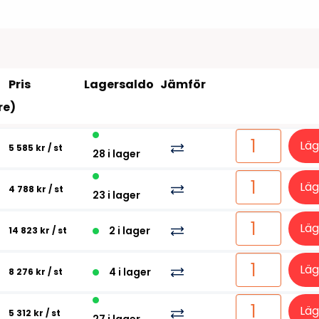
Tillbehör etikettprogram
Outlet-e
tioner
Outlet-
Pris
Lagersaldo
Jämför
re)
Läg
5 585 kr
/ st
28 i lager
Läg
4 788 kr
/ st
23 i lager
Läg
2 i lager
14 823 kr
/ st
Läg
4 i lager
8 276 kr
/ st
Läg
5 312 kr
/ st