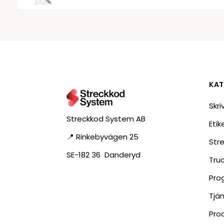
KAT
Skri
Streckkod System AB
Eti
📍 Rinkebyvägen 25
Str
SE-182 36 Danderyd
Tru
Pro
Tjä
Pro