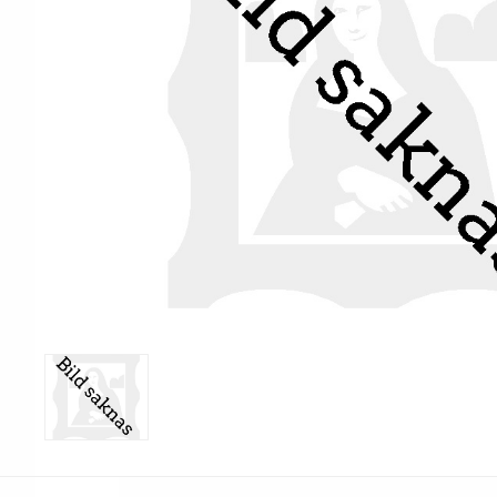
Print & Apply
Etiketthållare och t
Alukett
Kringutrustning
Förbrukning
Tag badge
bläckstråleskrivare
Tillbehör skrivare
Varningsetiketter
RFID Handdatorer
Batteridrivna
RFID Skrivare
arbetsstationer
RFID Etiketter
NB-serien
Fasta RFID Läsare
PC-serien