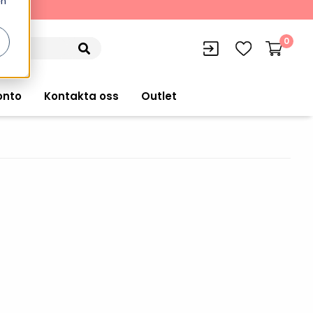
en
kning
0
onto
Kontakta oss
Outlet
siffran
orer
VISITIQ: Besökssystem
Truckdatorer
n
WMSIQ: Lagersystem (WMS)
Ruggade plattor
e Computers
Lager och logistikprogram
Pekskärmsdatorer
r handdatorer
Utlåning hyra och
inventering
Pekskärmar
r tablets