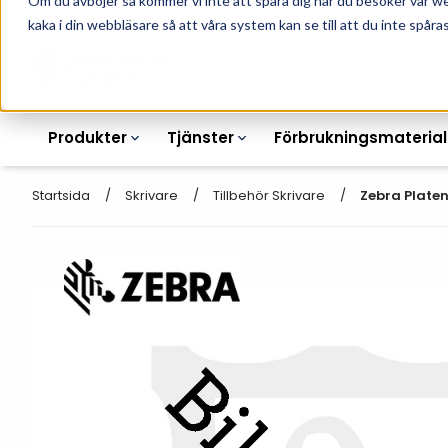
Om du avböjer så kommer vi inte att spåra dig när du besöker vår w
010-162 61 90
L
kaka i din webbläsare så att våra system kan se till att du inte spåras
Produkter
Tjänster
Förbrukningsmaterial
Startsida
Skrivare
Tillbehör Skrivare
Zebra Platen 
Etikettskrivare
Otryckta
Etiketter
Armbandsskrivare
Laseretikett_A4
Färgband
Kortskrivare
Streckkodsmenyer
Transportetiketter
Industriella
Hyllkantsmärkning
bläckstråleskrivare
Kvittorullar
Plastlister för hyllkanter