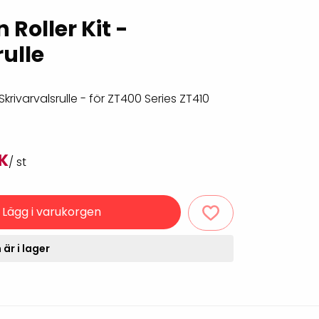
Rondering och verifiering
Tillbehör truckdatorer
 Roller Kit -
och pekskärmar
Datorlös etikettutskrift och
rulle
kopiering
 Skrivarvalsrulle - för ZT400 Series ZT410
K
/ st
Lägg i varukorgen
handdatorer
VISITIQ: Besökssystem
är i lager
krivare
WMSIQ: Lagersystem
(WMS)
odsläsare
Seagull Scientific