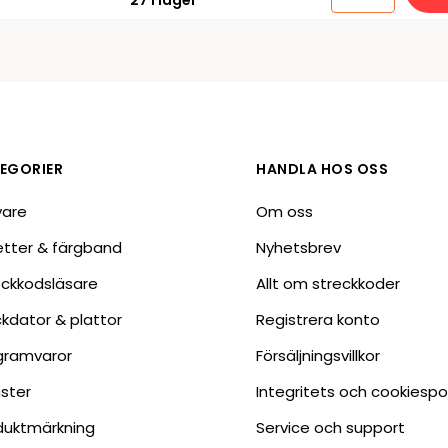
27 i lager
EGORIER
HANDLA HOS OSS
vare
Om oss
ketter & färgband
Nyhetsbrev
eckkodsläsare
Allt om streckkoder
ckdator & plattor
Registrera konto
gramvaror
Försäljningsvillkor
nster
Integritets och cookiespo
duktmärkning
Service och support