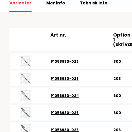
Varianter
Mer info
Teknisk info
RFID antenner
Tillbehör arbetssta
RFID Streckkodsläsare
Art.nr.
Option
1
(skriva
P1058930-022
300
P1058930-023
203
P1058930-024
600
P1058930-025
300
P1058930-026
203