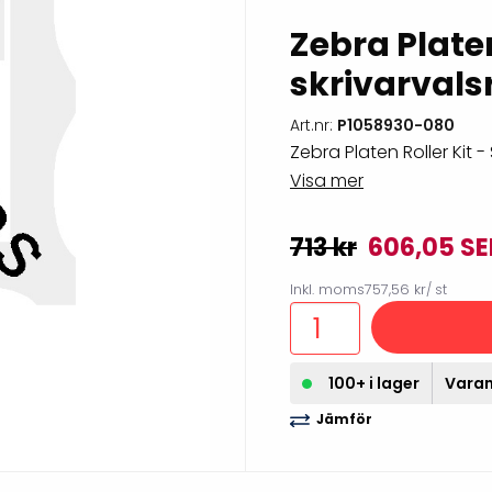
illbehör
Zebra Platen
skrivarvals
Art.nr:
P1058930-080
Zebra Platen Roller Kit -
Visa mer
713 kr
606,05 SE
Inkl. moms
757,56 kr
/ st
Etikettprogram
Outlet-
100+ i lager
Varan 
Mobile Device Management
Outlet-s
(MDM)
Jämför
Outlet-
Paketlösningar
streckk