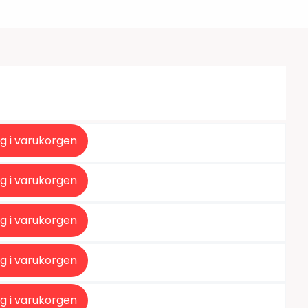
tiketter
BarTender
färgband
Loftware NiceLabel
g i varukorgen
g i varukorgen
g i varukorgen
g i varukorgen
g i varukorgen