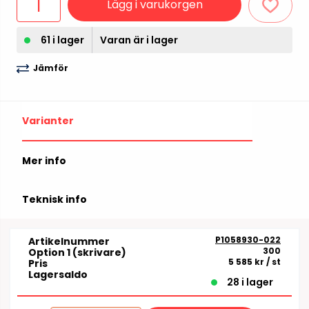
Lägg i varukorgen
61 i lager
Varan är i lager
Jämför
Varianter
Mer info
Teknisk info
P1058930-022
Artikelnummer
300
Option 1 (skrivare)
5 585 kr
/ st
Pris
Lagersaldo
28 i lager