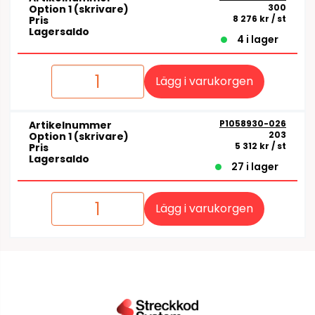
300
Option 1 (skrivare)
8 276 kr
/ st
Pris
Lagersaldo
4 i lager
Lägg i varukorgen
P1058930-026
Artikelnummer
203
Option 1 (skrivare)
5 312 kr
/ st
Pris
Lagersaldo
27 i lager
Lägg i varukorgen