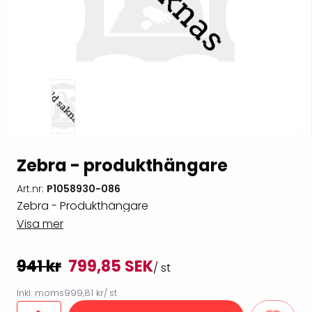
Zebra - produkthängare
Art.nr:
P1058930-086
Zebra - Produkthängare
Visa mer
941 kr
799,85 SEK
/ st
Inkl. moms
999,81 kr
/ st