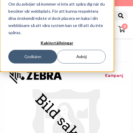
010-162 61 90
Om du avböjer så kommer vi inte att spåra dig när du
besöker vår webbplats. För att kunna respektera
dina önskemål måste vi dock placera en kaka i din
webbläsare så att våra system kan se till att du inte
0
spåras.
Kakinställningar
Startsida
Skrivare
Tillbehör Skrivare
Zebra - Produkthängare
Godkänn
Avböj
Kampanj