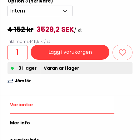
Option 3 (skrivare)
Intern
4 152 kr
3529,2 SEK
/ st
Inkl. moms
4411,5 kr
/ st
Lägg i varukorgen
3 i lager
Varan är i lager
Jämför
Varianter
Mer info