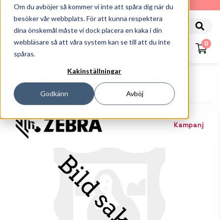
010-162 61 90
Om du avböjer så kommer vi inte att spåra dig när du
besöker vår webbplats. För att kunna respektera
dina önskemål måste vi dock placera en kaka i din
webbläsare så att våra system kan se till att du inte
0
spåras.
Kakinställningar
Startsida
Skrivare
Tillbehör Skrivare
Zebra - Printserver - 1000Base-T
Godkänn
Avböj
Kampanj