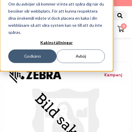
010-162 61 90
Om du avböjer så kommer vi inte att spåra dig när du
besöker vår webbplats. För att kunna respektera
dina önskemål måste vi dock placera en kaka i din
webbläsare så att våra system kan se till att du inte
0
spåras.
Kakinställningar
Startsida
Skrivare
Tillbehör Skrivare
Zebra Spindelenhet För Bandmatning
Godkänn
Avböj
Kampanj