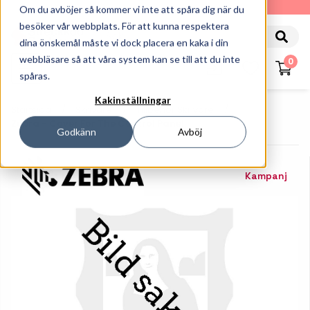
010-162 61 90
Om du avböjer så kommer vi inte att spåra dig när du
besöker vår webbplats. För att kunna respektera
dina önskemål måste vi dock placera en kaka i din
webbläsare så att våra system kan se till att du inte
0
spåras.
Kakinställningar
Startsida
Skrivare
Tillbehör Skrivare
Zebra - Cover For The Control Panel
Godkänn
Avböj
Kampanj