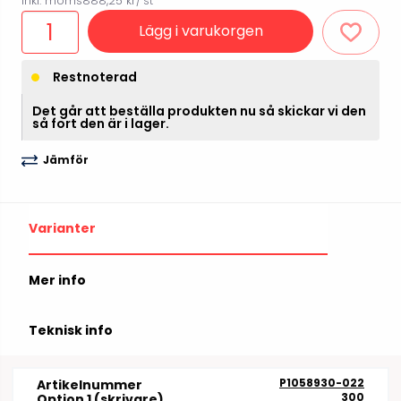
Inkl. moms
888,25 kr
/ st
Lägg i varukorgen
Restnoterad
Det går att beställa produkten nu så skickar vi den
så fort den är i lager.
Jämför
Varianter
Mer info
Teknisk info
P1058930-022
Artikelnummer
300
Option 1 (skrivare)