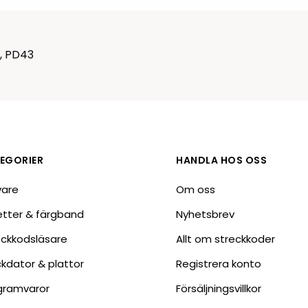
Tillbehör etikettprogram
Outlet-e
tioner
Outlet-
3, PD43
EGORIER
HANDLA HOS OSS
vare
Om oss
ketter & färgband
Nyhetsbrev
eckkodsläsare
Allt om streckkoder
ckdator & plattor
Registrera konto
gramvaror
Försäljningsvillkor