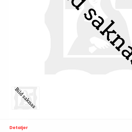
Print & Apply
Etiketthållare och t
Alukett
Kringutrustning
Förbrukning
Tag badge
bläckstråleskrivare
Tillbehör skrivare
Varningsetiketter
RFID Handdatorer
Batteridrivna
RFID Skrivare
arbetsstationer
RFID Etiketter
NB-serien
Fasta RFID Läsare
Detaljer
PC-serien