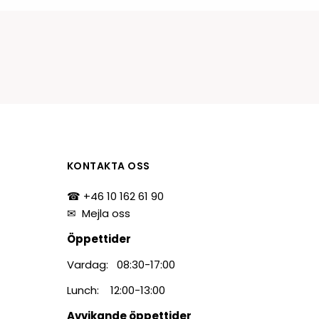
tiketter
BarTender
färgband
Loftware NiceLabel
KONTAKTA OSS
☎ +46 10 162 61 90
✉
Mejla oss
Öppettider
Vardag: 08:30-17:00
Lunch: 12:00-13:00
Avvikande öppettider