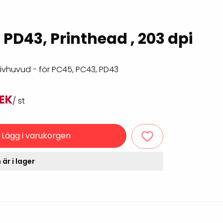
Rondering och verifiering
Tillbehör truckdatorer
och pekskärmar
Datorlös etikettutskrift och
 PD43, Printhead , 203 dpi
kopiering
rivhuvud - för PC45, PC43, PD43
SEK
/ st
Lägg i varukorgen
handdatorer
är i lager
VISITIQ: Besökssystem
krivare
WMSIQ: Lagersystem
(WMS)
odsläsare
Seagull Scientific