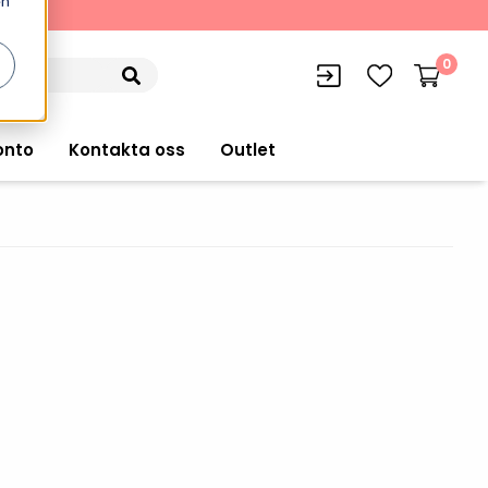
en
kning
0
onto
Kontakta oss
Outlet
siffran
orer
VISITIQ: Besökssystem
Truckdatorer
n
WMSIQ: Lagersystem (WMS)
Ruggade plattor
e Computers
Lager och logistikprogram
Pekskärmsdatorer
r handdatorer
Utlåning hyra och
inventering
Pekskärmar
r tablets