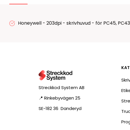
RFID antenner
Tillbehör arbetssta
RFID Streckkodsläsare
Honeywell - 203dpi - skrivhuvud - för PC45, PC4
KAT
Skri
Streckkod System AB
Eti
📍 Rinkebyvägen 25
Str
SE-182 36 Danderyd
Tru
Pro