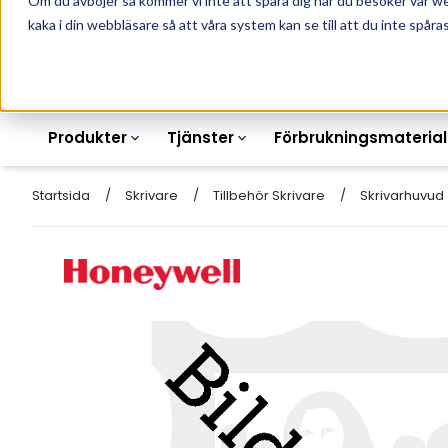
Om du avböjer så kommer vi inte att spåra dig när du besöker vår w
010-162 61 90
L
kaka i din webbläsare så att våra system kan se till att du inte spåras
Produkter
Tjänster
Förbrukningsmaterial
Startsida
Skrivare
Tillbehör Skrivare
Skrivarhuvud
Etikettskrivare
Otryckta
Etiketter
Armbandsskrivare
Laseretikett_A4
Färgband
Kortskrivare
Streckkodsmenyer
Transportetiketter
Industriella
Hyllkantsmärkning
bläckstråleskrivare
Kvittorullar
Plastlister för hyllkanter