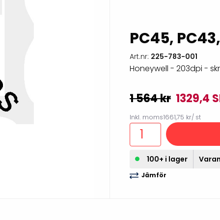
illbehör
PC45, PC43,
Art.nr:
225-783-001
Honeywell - 203dpi - sk
1 564 kr
1329,4 
Inkl. moms
1661,75 kr
/ st
Etikettprogram
Outlet-
100+ i lager
Varan 
Mobile Device Management
Outlet-s
Jämför
(MDM)
Outlet-
Paketlösningar
streckk