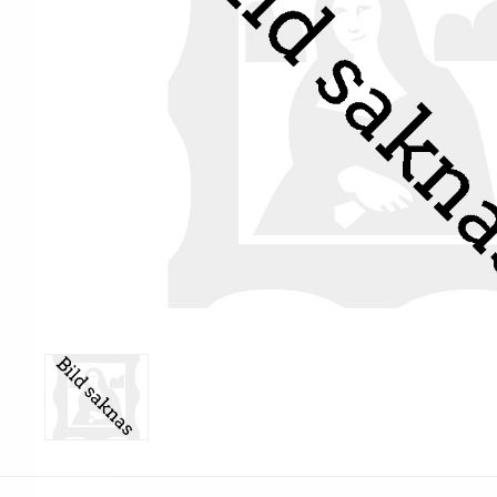
Print & Apply
Etiketthållare och t
Alukett
Kringutrustning
Förbrukning
Tag badge
bläckstråleskrivare
Tillbehör skrivare
Varningsetiketter
RFID Handdatorer
Batteridrivna
RFID Skrivare
arbetsstationer
RFID Etiketter
NB-serien
Fasta RFID Läsare
PC-serien