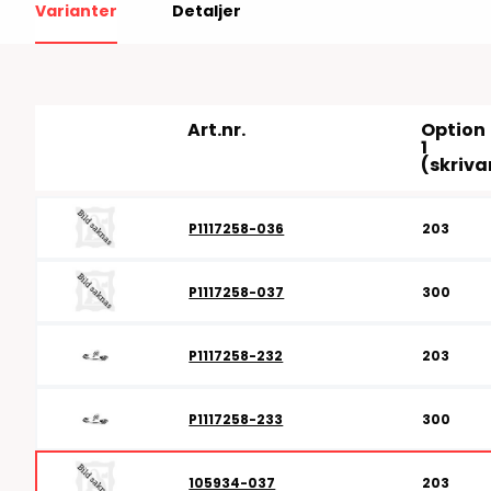
Varianter
Detaljer
RFID antenner
Tillbehör arbetssta
RFID Streckkodsläsare
Art.nr.
Option
1
(skriva
P1117258-036
203
P1117258-037
300
P1117258-232
203
P1117258-233
300
105934-037
203