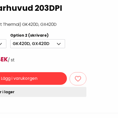
Rondering och verifiering
Tillbehör truckdatorer
varhuvud 203DPI
och pekskärmar
Datorlös etikettutskrift och
kopiering
ect Thermal) GK420D, GX420D
Option 2 (skrivare)
GK420D, GX420D
SEK
/ st
Lägg i varukorgen
handdatorer
VISITIQ: Besökssystem
 i lager
krivare
WMSIQ: Lagersystem
(WMS)
odsläsare
Seagull Scientific