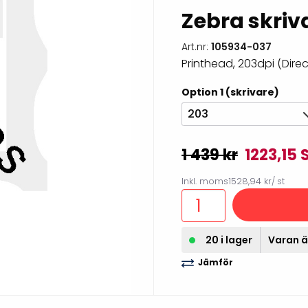
illbehör
Zebra skri
Art.nr:
105934-037
Printhead, 203dpi (Dir
Option 1 (skrivare)
203
1 439 kr
1223,15 
Inkl. moms
1528,94 kr
/ st
Etikettprogram
Outlet-
20 i lager
Varan är
Mobile Device Management
Outlet-s
(MDM)
Jämför
Outlet-
Paketlösningar
streckk