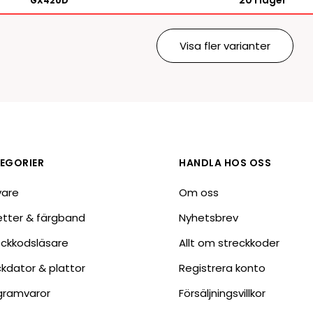
20 i lager
GX420D
Visa fler varianter
EGORIER
HANDLA HOS OSS
vare
Om oss
ketter & färgband
Nyhetsbrev
eckkodsläsare
Allt om streckkoder
ckdator & plattor
Registrera konto
gramvaror
Försäljningsvillkor