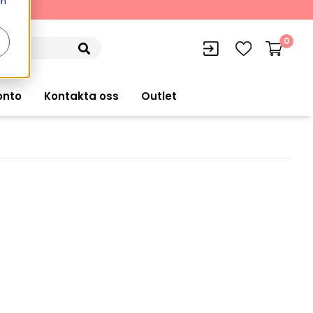
en
kning
0
onto
Kontakta oss
Outlet
siffran
orer
VISITIQ: Besökssystem
Truckdatorer
n
WMSIQ: Lagersystem (WMS)
Ruggade plattor
e Computers
Lager och logistikprogram
Pekskärmsdatorer
r handdatorer
Utlåning hyra och
inventering
Pekskärmar
r tablets