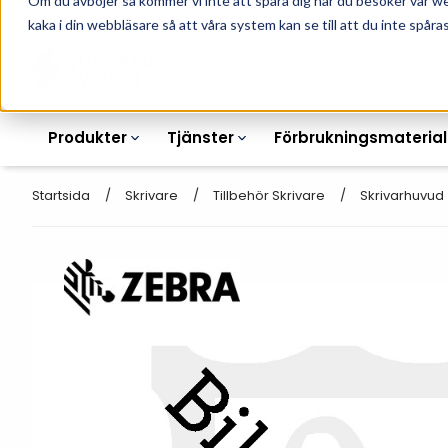
Om du avböjer så kommer vi inte att spåra dig när du besöker vår w
010-162 61 90
L
kaka i din webbläsare så att våra system kan se till att du inte spåras
Produkter
Tjänster
Förbrukningsmaterial
Startsida
Skrivare
Tillbehör Skrivare
Skrivarhuvud
Etikettskrivare
Otryckta
Etiketter
Armbandsskrivare
Laseretikett_A4
Färgband
Kortskrivare
Streckkodsmenyer
Transportetiketter
Industriella
Hyllkantsmärkning
bläckstråleskrivare
Kvittorullar
Plastlister för hyllkanter