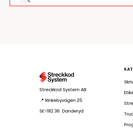
KAT
Skri
Streckkod System AB
Eti
📍 Rinkebyvägen 25
Str
SE-182 36 Danderyd
Tru
Pro