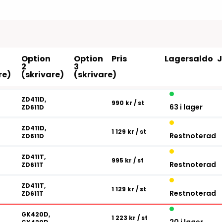
Tillbehör etikettprogram
Outlet-e
tioner
Outlet-
Option
Option
Pris
Lagersaldo
2
3
re)
(skrivare)
(skrivare)
ZD411D,
990 kr
/ st
63 i lager
ZD611D
ZD411D,
1 129 kr
/ st
Restnoterad
ZD611D
ZD411T,
995 kr
/ st
Restnoterad
ZD611T
ZD411T,
1 129 kr
/ st
Restnoterad
ZD611T
GK420D,
1 223 kr
/ st