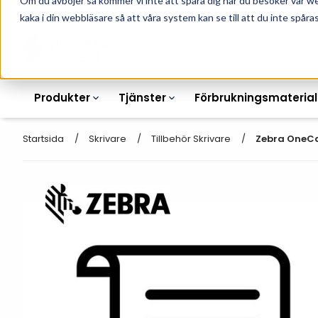
Om du avböjer så kommer vi inte att spåra dig när du besöker vår w
010-162 61 90
L
kaka i din webbläsare så att våra system kan se till att du inte spåras
Produkter
Tjänster
Förbrukningsmaterial
Startsida
Skrivare
Tillbehör Skrivare
Zebra OneCar
Etikettskrivare
Otryckta
Etiketter
Armbandsskrivare
Laseretikett_A4
Färgband
Kortskrivare
Streckkodsmenyer
Transportetiketter
Industriella
Hyllkantsmärkning
bläckstråleskrivare
Kvittorullar
Plastlister för hyllkanter