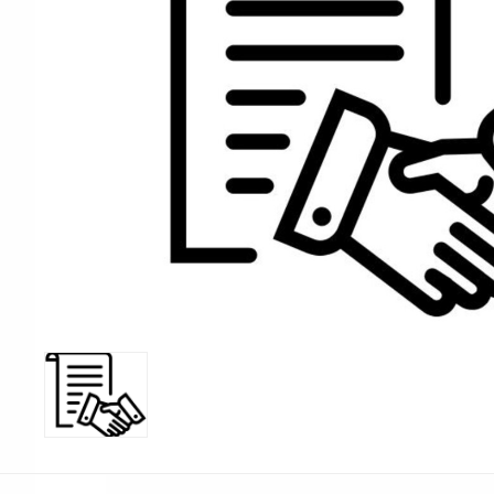
Print & Apply
Etiketthållare och t
Alukett
Kringutrustning
Förbrukning
Tag badge
bläckstråleskrivare
Tillbehör skrivare
Varningsetiketter
RFID Handdatorer
Batteridrivna
RFID Skrivare
arbetsstationer
RFID Etiketter
NB-serien
Fasta RFID Läsare
PC-serien