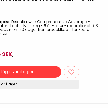
Rondering och verifiering
Tillbehör truckdatorer
och pekskärmar
Datorlös etikettutskrift och
kopiering
rprise Essential with Comprehensive Coverage -
erial och tillverkning - 5 år - retur - reparationstid: 3
pas inom 30 dagar från produktköp - för Zebra
inter
5 SEK
/ st
Lägg i varukorgen
handdatorer
VISITIQ: Besökssystem
är i lager
krivare
WMSIQ: Lagersystem
(WMS)
odsläsare
Seagull Scientific