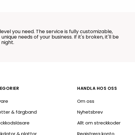
Tillbehör etikettprogram
Outlet-e
tioner
Outlet-
vel you need. The service is fully customizable,
ique needs of your business. If it's broken, it'll be
 night.
EGORIER
HANDLA HOS OSS
vare
Om oss
ketter & färgband
Nyhetsbrev
eckkodsläsare
Allt om streckkoder
ckdator & plattor
Registrera konto