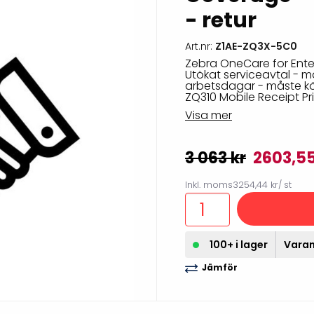
illbehör
- retur
Art.nr:
Z1AE-ZQ3X-5C0
Zebra OneCare for Ente
Utökat serviceavtal - mat
arbetsdagar - måste kö
ZQ310 Mobile Receipt Pr
Visa mer
3 063 kr
2603,5
Inkl. moms
3254,44 kr
/ st
Etikettprogram
Outlet-
100+ i lager
Varan 
Mobile Device Management
Outlet-s
(MDM)
Jämför
Outlet-
Paketlösningar
streckk