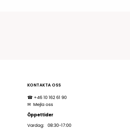
tiketter
BarTender
färgband
Loftware NiceLabel
KONTAKTA OSS
☎ +46 10 162 61 90
✉
Mejla oss
Öppettider
Vardag: 08:30-17:00