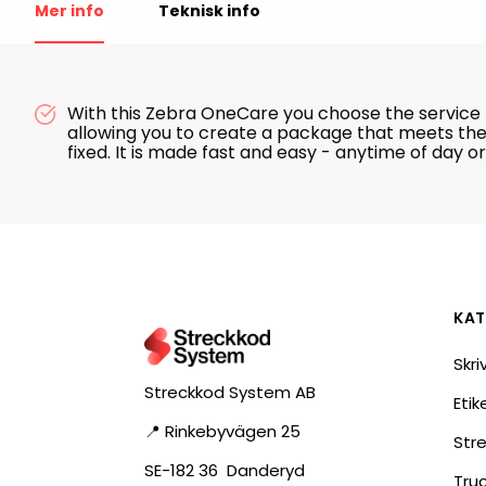
Mer info
Teknisk info
RFID antenner
Tillbehör arbetssta
RFID Streckkodsläsare
With this Zebra OneCare you choose the service le
allowing you to create a package that meets the un
fixed. It is made fast and easy - anytime of day or
KAT
Skri
Streckkod System AB
Eti
📍 Rinkebyvägen 25
Str
SE-182 36 Danderyd
Tru