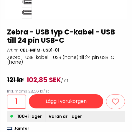
Zebra - USB typ C-kabel - USB
till 24 pin USB-C
Art.nr:
CBL-MPM-USB1-01
Zebra - USB-kabel - USB (hane) till 24 pin USB-C
(hane)
121 kr
102,85 SEK
/ st
Inkl. moms
128,56 kr
/ st
Lägg i varukorgen
100+ i lager
Varan är i lager
Jämför