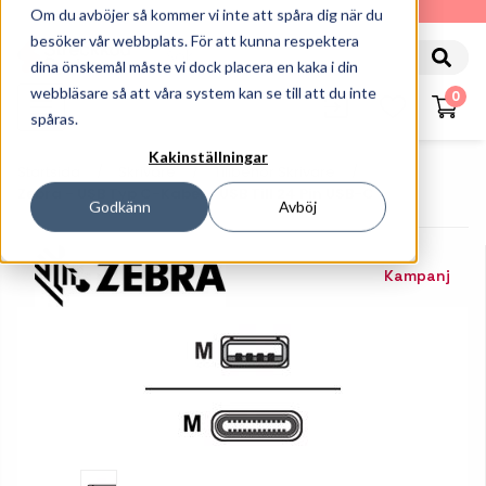
010-162 61 90
Om du avböjer så kommer vi inte att spåra dig när du
besöker vår webbplats. För att kunna respektera
dina önskemål måste vi dock placera en kaka i din
webbläsare så att våra system kan se till att du inte
0
spåras.
Kakinställningar
Startsida
Skrivare
Tillbehör Skrivare
Zebra - USB Typ C-Kabel - USB Till 24 Pin USB-C
Godkänn
Avböj
Kampanj