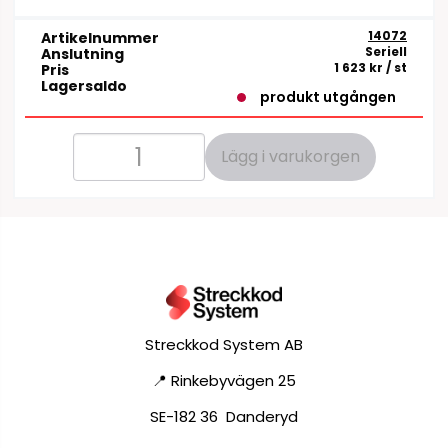
14072
Artikelnummer
Seriell
Anslutning
1 623 kr
/ st
Pris
Lagersaldo
produkt utgången
Lägg i varukorgen
Streckkod System AB
📍 Rinkebyvägen 25
SE-182 36 Danderyd