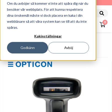
010-162 61 90
Om du avböjer så kommer vi inte att spåra dig när du
besöker vår webbplats. För att kunna respektera
dina önskemål måste vi dock placera en kaka i din
webbläsare så att våra system kan se till att du inte
0
spåras.
Kakinställningar
Startsida
Streckkodsläsare
Handhållna Streckkodsläsare
Godkänn
Avböj
Opticon L-46XS - Streckkodsskanner