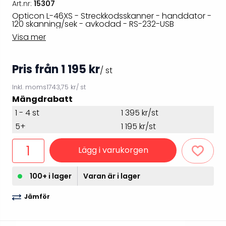
Art.nr:
15307
Opticon L-46XS - Streckkodsskanner - handdator -
120 skanning/sek - avkodad - RS-232-USB
Visa mer
Pris från 1 195 kr
/ st
Inkl. moms
1743,75 kr
/ st
Mängdrabatt
1 - 4 st
1 395 kr/st
5+
1 195 kr/st
Lägg i varukorgen
100+ i lager
Varan är i lager
Jämför